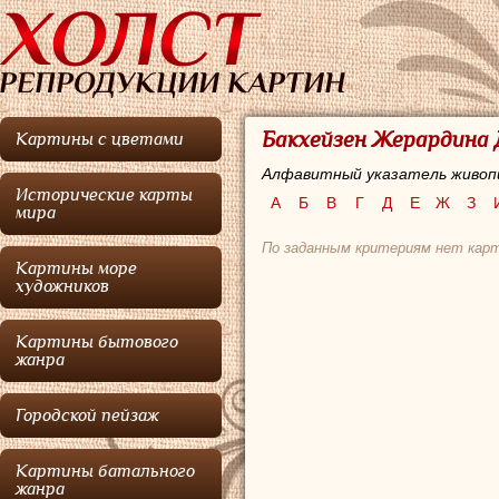
Бакхейзен Жерардина 
Картины с цветами
Алфавитный указатель живоп
Исторические карты
А
Б
В
Г
Д
Е
Ж
З
мира
По заданным критериям нет карт
Картины море
художников
Картины бытового
жанра
Городской пейзаж
Картины батального
жанра