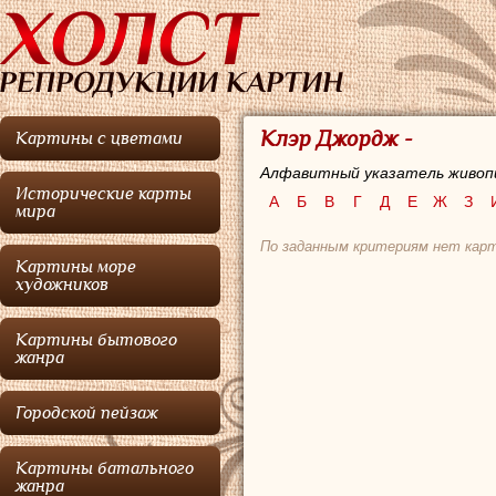
Клэр Джордж -
Картины с цветами
Алфавитный указатель живоп
Исторические карты
А
Б
В
Г
Д
Е
Ж
З
мира
По заданным критериям нет карт
Картины море
художников
Картины бытового
жанра
Городской пейзаж
Картины батального
жанра