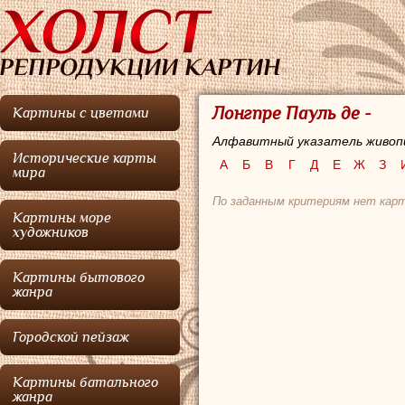
Лонгпре Пауль де -
Картины с цветами
Алфавитный указатель живоп
Исторические карты
А
Б
В
Г
Д
Е
Ж
З
мира
По заданным критериям нет карт
Картины море
художников
Картины бытового
жанра
Городской пейзаж
Картины батального
жанра