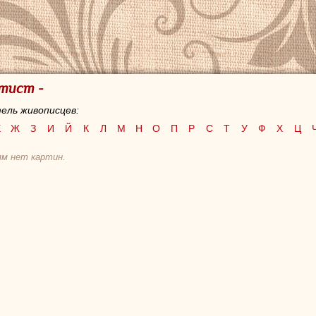
тист -
ель живописцев:
Е
Ж
З
И
Й
К
Л
М
Н
О
П
Р
С
Т
У
Ф
Х
Ц
ям нет картин.