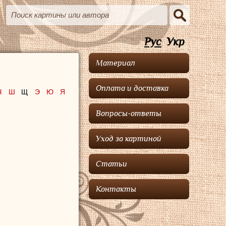
Рус
Укр
Материал
Оплата и доставка
Ч
Ш
Щ
Э
Ю
Я
Вопросы-ответы
Уход за картиной
Статьи
Контакты