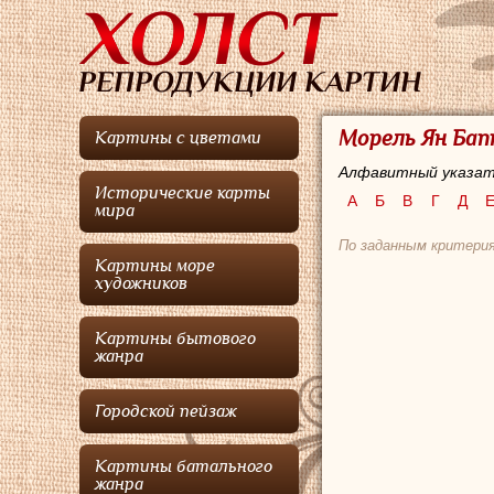
Морель Ян Бап
Картины с цветами
Алфавитный указат
Исторические карты
А
Б
В
Г
Д
мира
По заданным критери
Картины море
художников
Картины бытового
жанра
Городской пейзаж
Картины батального
жанра