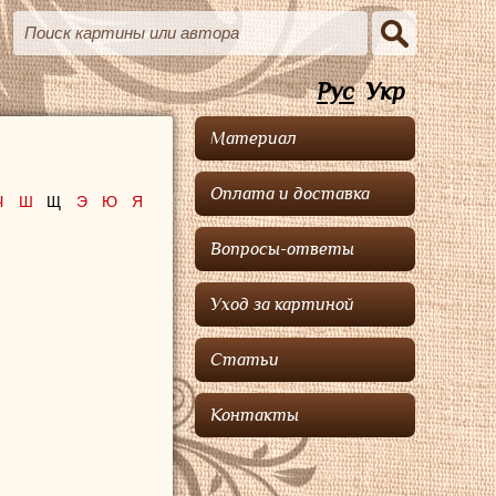
Рус
Укр
Материал
Оплата и доставка
Ч
Ш
Щ
Э
Ю
Я
Вопросы-ответы
Уход за картиной
Статьи
Контакты