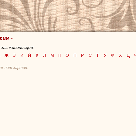
ия -
ель живописцев:
Е
Ж
З
И
Й
К
Л
М
Н
О
П
Р
С
Т
У
Ф
Х
Ц
ям нет картин.