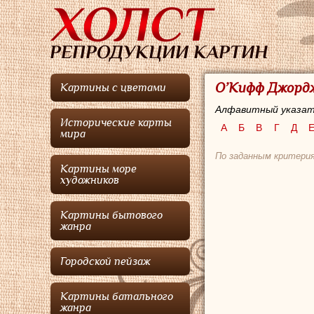
О’Кифф Джордж
Картины с цветами
Алфавитный указат
Исторические карты
А
Б
В
Г
Д
мира
По заданным критери
Картины море
художников
Картины бытового
жанра
Городской пейзаж
Картины батального
жанра