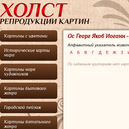
Ос Георг Якоб Иоганн -
Картины с цветами
Алфавитный указатель живоп
Исторические карты
А
Б
В
Г
Д
Е
Ж
З
мира
По заданным критериям нет карт
Картины море
художников
Картины бытового
жанра
Городской пейзаж
Картины батального
жанра