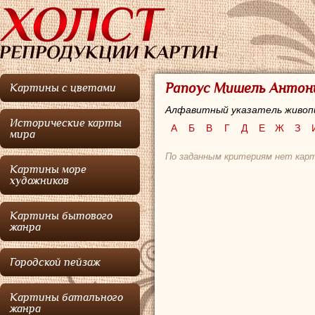
Рапоус Мишель Антон
Картины с цветами
Алфавитный указатель живоп
Исторические карты
А
Б
В
Г
Д
Е
Ж
З
мира
По заданным критериям нет карт
Картины море
художников
Картины бытового
жанра
Городской пейзаж
Картины батального
жанра