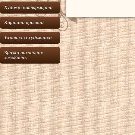
Художні натюрморти
Картини краєвид
Українські художники
Зразки виконаних
замовлень