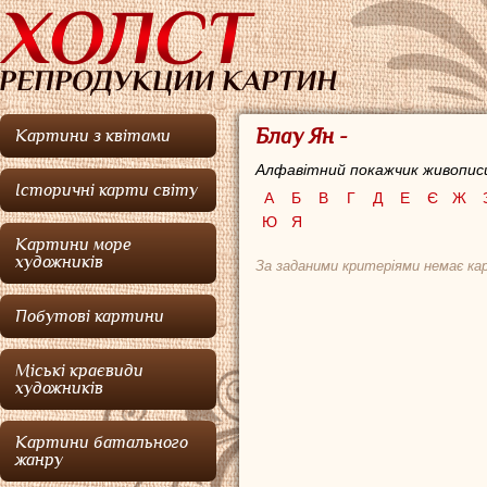
Блау Ян -
Картини з квітами
Алфавітний покажчик живописц
Історичні карти світу
А
Б
В
Г
Д
Е
Є
Ж
Ю
Я
Картини море
художників
За заданими критеріями немає ка
Побутові картини
Міські краєвиди
художників
Картини батального
жанру