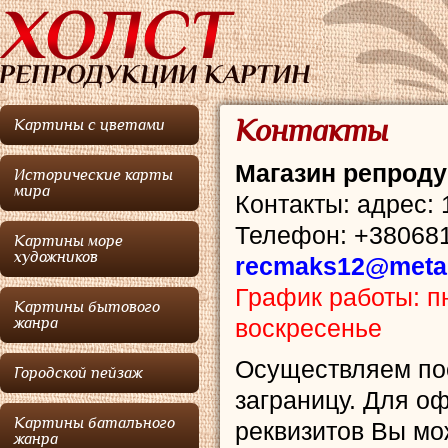
Контакты
Картины с цветами
Магазин репроду
Исторические карты
мира
Контакты: адрес: 
Телефон: +380681
Картины море
художников
recmaks12@meta
График работы: пн.
Картины бытового
воскресенье
жанра
Осуществляем пос
Городской пейзаж
заграницу. Для о
Картины батального
реквизитов Вы мо
жанра