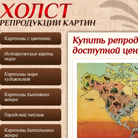
Купить репрод
Картины с цветами
доступной цен
Исторические карты
мира
Картины море
художников
Картины бытового
жанра
Городской пейзаж
Картины батального
жанра