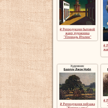
₴ Репродукция бытовой
жанр художника
"Площадь Италии"
₴ 
жа
Художник:
Барлоу Джон Нобл
₴ 
₴ Репродукция пейзажа
"Копицы сена"