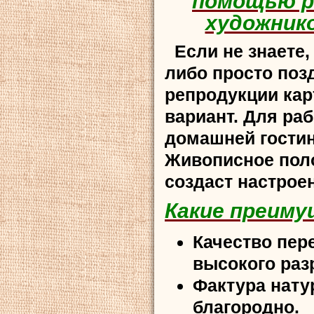
помощью р
художник
Если не знаете,
либо просто позд
репродукции кар
вариант. Для раб
домашней гостин
Живописное поло
создаст настрое
Какие преиму
Качество пер
высокого раз
Фактура нату
благородно.