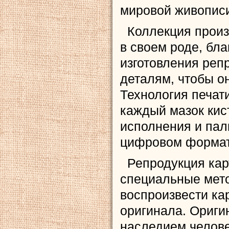
мировой живопис
Коллекция произв
в своем роде, бл
изготовления реп
деталям, чтобы о
Технология печат
каждый мазок кис
исполнения и пал
цифровом формат
Репродукция кар
специальные мет
воспроизвести кар
оригинала. Ориги
наследием челове