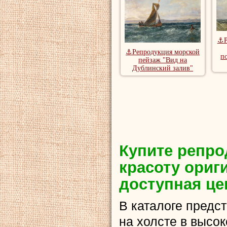
⚓Р
⚓Репродукция морской
п
пейзаж "Вид на
Дублинский залив"
Купите репро
красоту ориг
доступная це
В каталоге предс
на холсте в высо