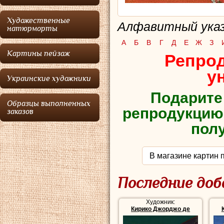
Художественные
Алфавитный указ
натюрморты
А
Б
В
Г
Д
Е
Ж
З
Картины пейзаж
Репрод
у
Украинские художники
Подарите
Образцы выполненных
репродукцию 
заказов
полу
В магазине картин 
Последние доб
Художник:
Кирико Джорджо де