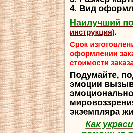
4. Вид оформле
Наилучший п
инструкция)
.
Срок изготовлени
оформлении зака
стоимости заказа
Подумайте, по
эмоции вызыв
эмоционально
мировоззрени
экземпляра ж
Как украс