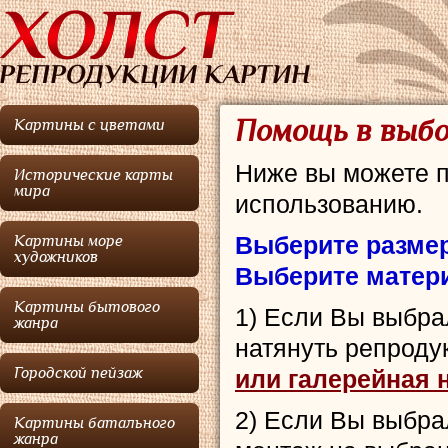
Помощь в выб
Картины с цветами
Ниже вы можете п
Исторические карты
мира
использованию.
Выберите разме
Картины море
художников
Выберите матер
Картины бытового
1) Если Вы выбр
жанра
натянуть репроду
Городской пейзаж
или галерейная 
2) Если Вы выбр
Картины батального
жанра