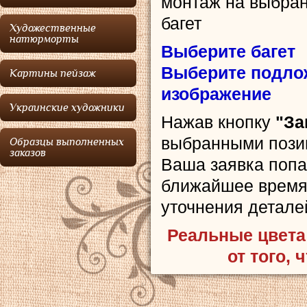
монтаж на выбра
багет
Художественные
натюрморты
Выберите багет
Выберите подлож
Картины пейзаж
изображение
Украинские художники
Нажав кнопку
"За
выбранными позиц
Образцы выполненных
заказов
Ваша заявка попа
ближайшее время 
уточнения деталей
Реальные цвета 
от того, 