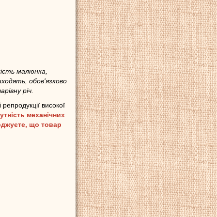
кість малюнка,
иходять, обов'язково
рівну річ.
 репродукції високої
утність механічних
рджуєте, що товар