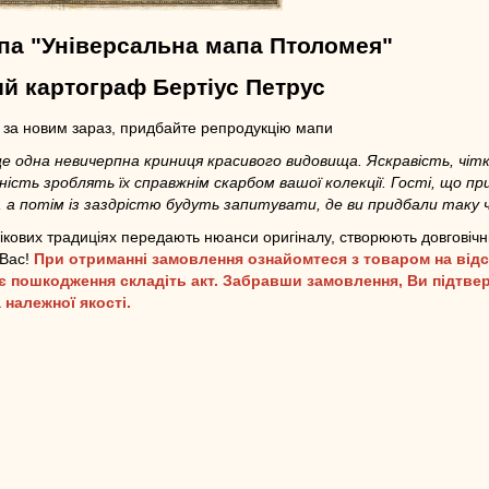
па "Універсальна мапа Птоломея"
й картограф Бертіус Петрус
т за новим зараз, придбайте репродукцію мапи
е одна невичерпна криниця красивого видовища. Яскравість, чіт
ість зроблять їх справжнім скарбом вашої колекції. Гості, що пр
 а потім із заздрістю будуть запитувати, де ви придбали таку ча
 вікових традиціях передають нюанси оригіналу, створюють довговічні
 Вас!
При отриманні замовлення ознайомтеся з товаром на відс
 пошкодження складіть акт. Забравши замовлення, Ви підтве
 належної якості.