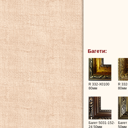
Багети:
R 332-X0100
R 332
80мм
80мм
Багет 5031-152-
Багет
24 50мм
50мм