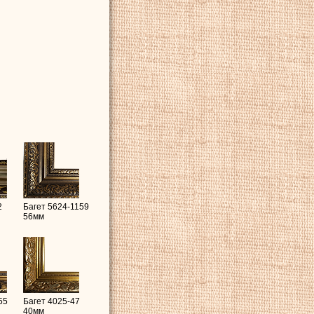
2
Багет 5624-1159
56мм
55
Багет 4025-47
40мм