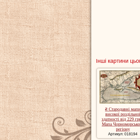
Інші картини цьо
₴ Стародавні мап
високої роздільно
здатності від 229 гр
Мапа Чорноморсько
регіону
Артикул: 018194