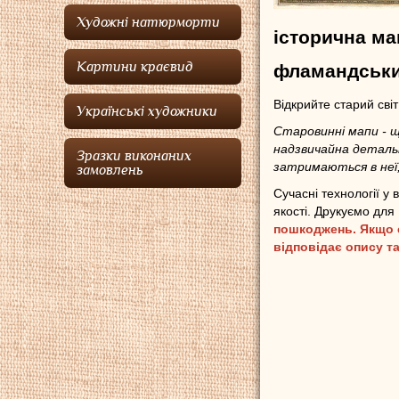
Художні натюрморти
історична ма
Картини краєвид
фламандськи
Відкрийте старий сві
Українські художники
Старовинні мапи - щ
надзвичайна детальн
Зразки виконаних
затримаються в неї,
замовлень
Сучасні технології у
якості. Друкуємо для
пошкоджень. Якщо є
відповідає опису та