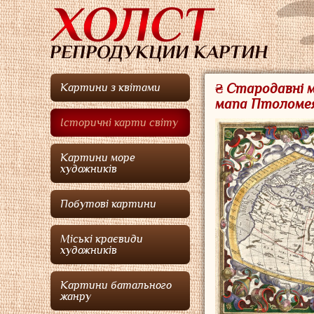
₴ Стародавні м
Картини з квітами
мапа Птоломея
Історичні карти світу
Картини море
художників
Побутові картини
Міські краєвиди
художників
Картини батального
жанру