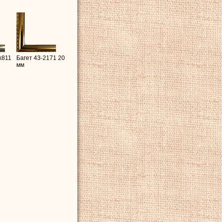
x811
Багет 43-2171 20
мм