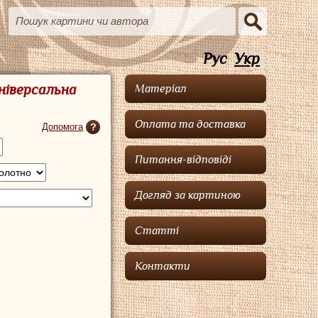
Рус
Укр
Універсальна
Матеріал
Оплата та доставка
Допомога
Питання-відповіді
Догляд за картиною
Статті
Контакти