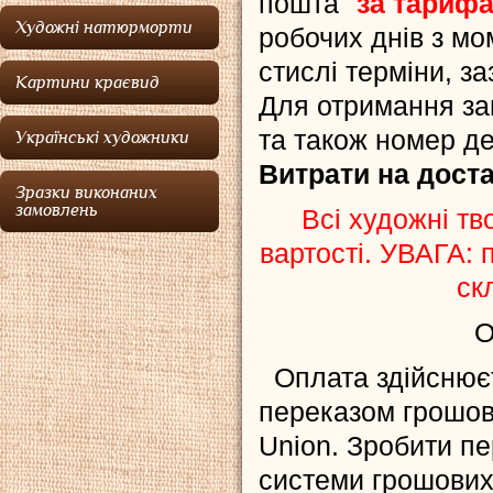
пошта"
за тариф
Художні натюрморти
робочих днів з м
стислі терміни, з
Картини краєвид
Для отримання за
та також номер д
Українські художники
Витрати на доста
Зразки виконаних
замовлень
Всі художні тв
вартості. УВАГА:
ск
О
Оплата здійснюєт
переказом грошов
Union. Зробити п
системи грошових 