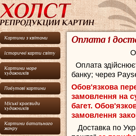
Оплата і дост
Картини з квітами
О
Історичні карти світу
Оплата здійснюєт
Картини море
банку; через Pays
художників
Обов'язкова пер
Побутові картини
замовлення на с
Міські краєвиди
багет. Обов'язко
художників
замовлення зако
Картини батального
Доставка по Укра
жанру