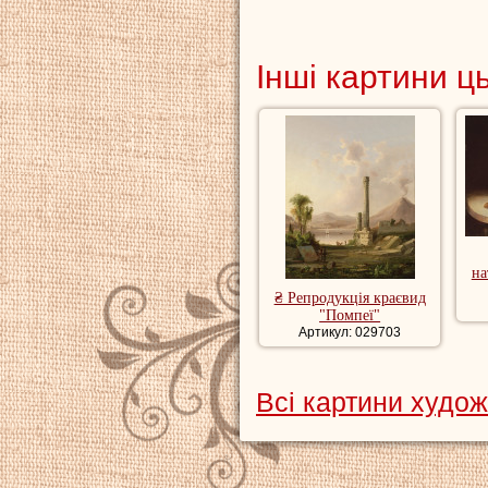
Інші картини ц
на
₴ Репродукція краєвид
"Помпеї"
Артикул: 029703
Всі картини худо