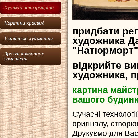
Художні натюрморти
Картини краєвид
придбати ре
художника Д
Українські художники
"Натюрморт
Зразки виконаних
замовлень
відкрийте ви
художника, 
картина майст
вашого будин
Сучасні технологі
оригіналу, створюю
Друкуємо для Ва