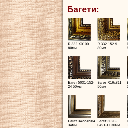
Багети:
R 332-X0100
R 332-152-9
80мм
80мм
Багет 5031-152-
Багет R16х811
24 50мм
50мм
Багет 3422-0584
Багет 3020-
34мм
0491-11 30мм