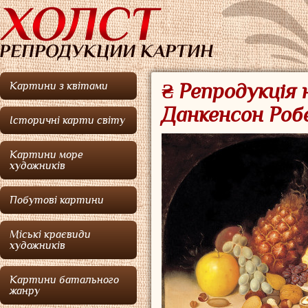
Картини з квітами
₴ Репродукція
Данкенсон Ро
Історичні карти світу
Картини море
художників
Побутові картини
Міські краєвиди
художників
Картини батального
жанру