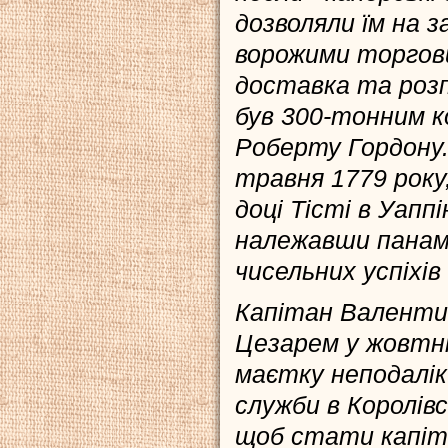
дозволяли їм на з
ворожими торгови
доставка та розп
був 300-тонним 
Роберту Гордону.
травня 1779 року
доці Тісті в Уаппі
належавши панам Г
чисельних успіхів
Капітан Валентин
Цезарем у жовтні
маєтку неподалік
служби в Королів
щоб стати капіта