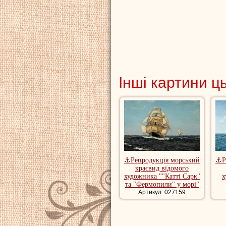
Інші картини ц
⚓Репродукція морський
⚓Р
краєвид відомого
художника ""Катті Сарк"
х
та "Фермопили" у морі"
Артикул: 027159