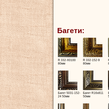
Багети:
R 332-X0100
R 332-152-9
80мм
80мм
Багет 5031-152-
Багет R16х811
24 50мм
50мм