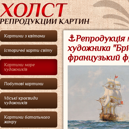
Картини з квітами
⚓Репродукція 
художника "Бр
Історичні карти світу
французький ф
Картини море
художників
Побутові картини
Міські краєвиди
художників
Картини батального
жанру