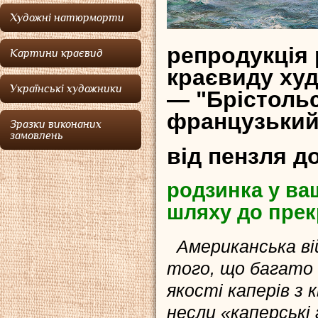
Художні натюрморти
репродукція 
Картини краєвид
краєвиду ху
Українські художники
— "Брістольс
французький
Зразки виконаних
замовлень
від пензля д
родзинка у ваш
шляху до прек
Американська вій
того, що багато 
якості каперів з 
несли «каперські 