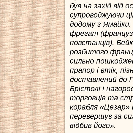
був на захід від 
супроводжуючи ці
додому з Ямайки.
фрегат (француз
повстанців). Бейк
розбитого францу
сильно пошкоджен
прапор і втік, пі
доставлений до П
Брістолі і нагор
торговців та стр
корабля «Цезар» 
перевершує за сил
відбив його».