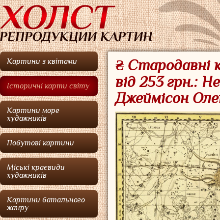
Картини з квітами
₴ Стародавні к
від 253 грн.: Н
Історичні карти світу
Джеймісон Оле
Картини море
художників
Побутові картини
Міські краєвиди
художників
Картини батального
жанру