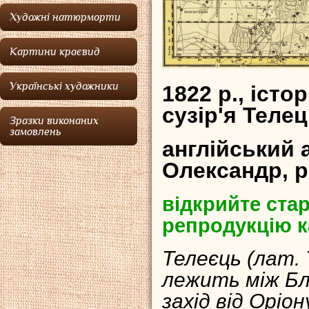
Художні натюрморти
Картини краєвид
Українські художники
1822 р., іст
сузір'я Теле
Зразки виконаних
замовлень
англійський
Олександр, р
відкрийте стар
репродукцію к
Телеєць (лат. 
лежить між Бл
захід від Оріон