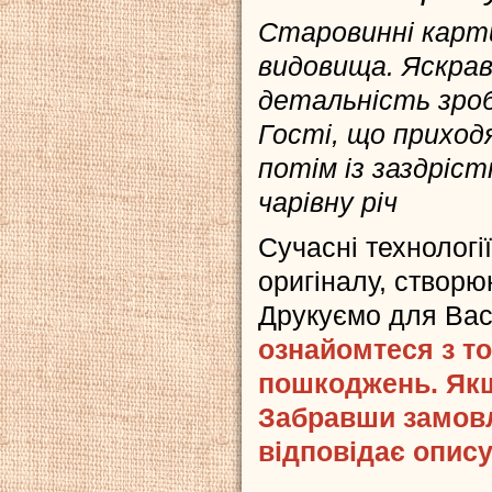
Старовинні карти
видовища. Яскрав
детальність зроб
Гості, що приход
потім із заздріс
чарівну річ
Сучасні технологі
оригіналу, створюю
Друкуємо для Ва
ознайомтеся з то
пошкоджень. Якщ
Забравши замовл
відповідає опису