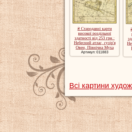
₴ Стародавні карти
високої роздільної
здатності від 253 грн.:
зд
Небесний атлас, сузір'я
Не
Овен, Північна Муха
Артикул: 011883
Всі картини худо