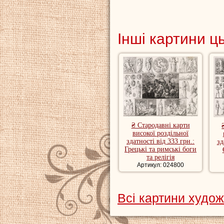
Інші картини ц
₴ Стародавні карти
високої роздільної
здатності від 333 грн.:
зд
Грецькі та римські боги
та релігія
Артикул: 024800
Всі картини худож