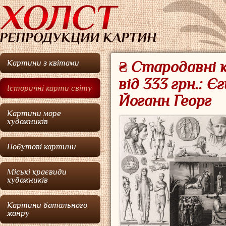
Картини з квітами
₴ Стародавні к
від 333 грн.: Є
Історичні карти світу
Йоганн Георг
Картини море
художників
Побутові картини
Міські краєвиди
художників
Картини батального
жанру