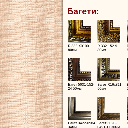
Багети:
R 332-X0100
R 332-152-9
80мм
80мм
Багет 5031-152-
Багет R16х811
24 50мм
50мм
Багет 3422-0584
Багет 3020-
34мм
0491-11 30мм