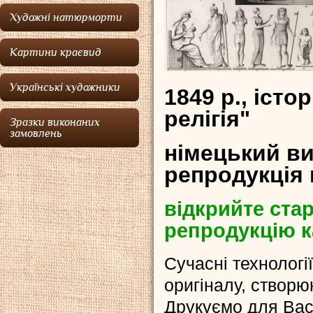
Художні натюрморти
Картини краєвид
Українські художники
1849 р., істо
релігія"
Зразки виконаних
замовлень
німецький ви
репродукція 
відкрийте стар
репродукцію к
Сучасні технологі
оригіналу, створюю
Друкуємо для Ва