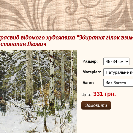
краєвид відомого художника "Збирання гілок взим
остянтин Якович
Размер:
Матеріал:
Багет:
Ціна: