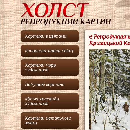
₴ Репродукція 
Картини з квітами
Крижицький К
Історичні карти світу
Картини море
художників
Побутові картини
Міські краєвиди
художників
Картини батального
жанру