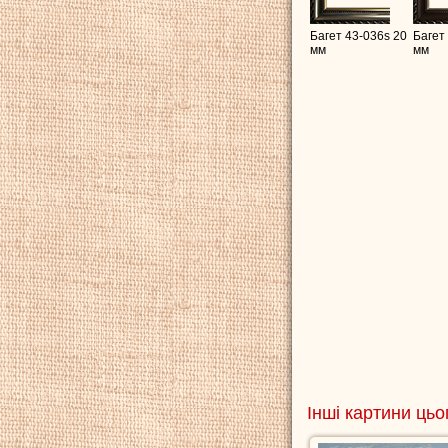
Багет 43-036s 20
Багет
мм
мм
Інші картини цьо