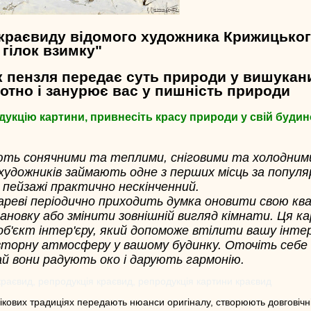
 краєвиду відомого художника Крижицьког
гілок взимку"
 пензля передає суть природи у вишукани
тно і занурює вас у пишність природи
укцію картини, привнесіть красу природи у свій будин
ть сонячними та теплими, сніговими та холодним
 художників займають одне з перших місць за попул
 пейзажі практично нескінченний.
ареві періодично приходить думка оновити свою кв
новку або змінити зовнішній вигляд кімнати. Ця к
б'єкт інтер'єру, який допоможе втілити вашу інтер
торну атмосферу у вашому будинку. Оточіть себе
ай вони радують око і дарують гармонію.
раєвид, репродукція краєвид, репродукція картини краєвид
 вікових традиціях передають нюанси оригіналу, створюють довговічні