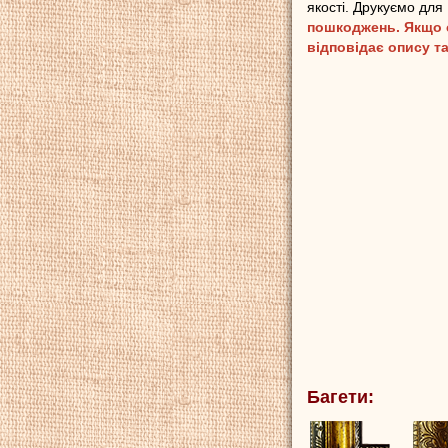
якості. Друкуємо для
пошкоджень. Якщо є
відповідає опису та
Багети: