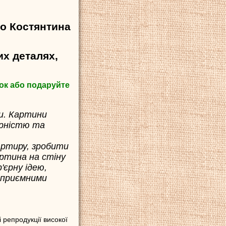
о Костянтина
х деталях,
ок або подаруйте
и. Картини
ярністю та
артиру, зробити
артина на стіну
'єрну ідею,
 приємними
 репродукції високої