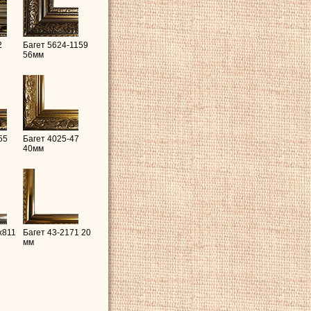
2
Багет 5624-1159
56мм
55
Багет 4025-47
40мм
x811
Багет 43-2171 20
мм