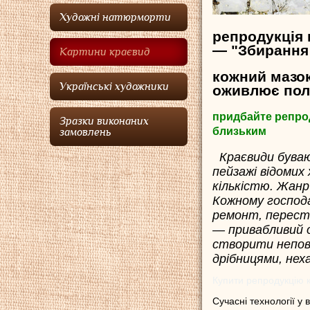
Художні натюрморти
репродукція
— "Збирання 
Картини краєвид
кожний мазок
Українські художники
оживлює поло
придбайте репрод
Зразки виконаних
близьким
замовлень
Краєвиди буваю
пейзажі відомих
кількістю. Жанр
Кожному господ
ремонт, переста
— привабливий о
створити непов
дрібницями, нех
Купити репродукцію к
Сучасні технології у