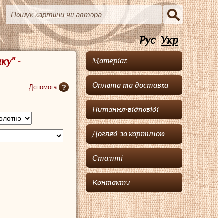
Рус
Укр
ку" -
Матеріал
Оплата та доставка
Допомога
Питання-відповіді
Догляд за картиною
Статті
Контакти