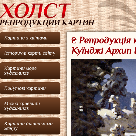
Картини з квітами
₴ Репродукція 
Куїнджі Архип 
Історичні карти світу
Картини море
художників
Побутові картини
Міські краєвиди
художників
Картини батального
жанру