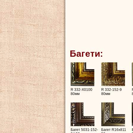
Багети:
R 332-X0100
R 332-152-9
80мм
80мм
Багет 5031-152-
Багет R16х811