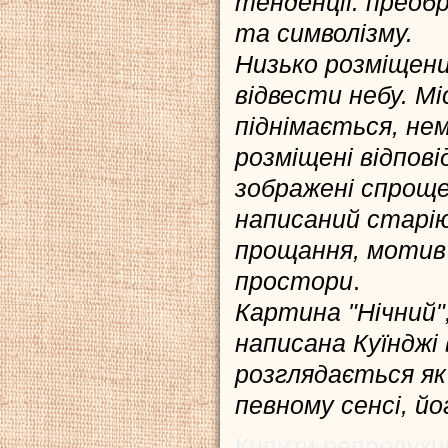
тенденції: преоб
та символізму.
Низько розміщени
відвести небу. Мі
піднімається, нем
розміщені відпові
зображені спрощ
написаний старію
прощання, мотив 
простори
.
Картина "Нічний"
написана Куїнджі 
розглядається як
певному сенсі, й
Купити репродукці