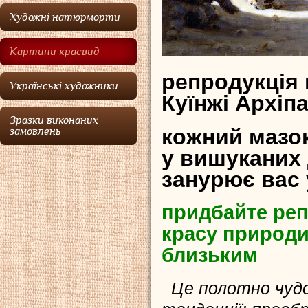
Художні натюрморти
Картини краєвид
репродукція
Українські художники
Куїнжі Архіп
Зразки виконаних
кожний мазок
замовлень
у вишуканих 
занурює вас
придбайте реп
красу природи
близьким
Це полотно чудов