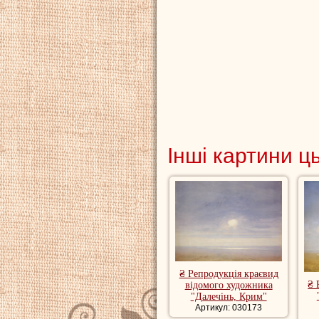
Інші картини ц
₴ Репродукція краєвид
₴ 
відомого художника
"Далечінь, Крим"
Артикул: 030173