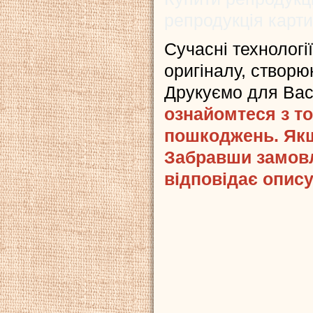
репродукція карт
Сучасні технологі
оригіналу, створюю
Друкуємо для Ва
ознайомтеся з то
пошкоджень. Якщ
Забравши замовл
відповідає опису