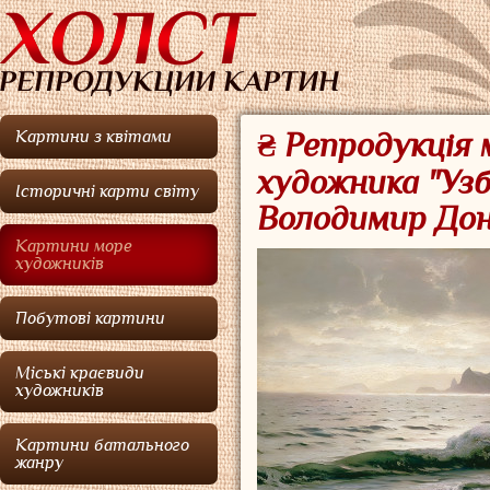
Картини з квітами
₴ Репродукція 
художника "Узб
Історичні карти світу
Володимир До
Картини море
художників
Побутові картини
Міські краєвиди
художників
Картини батального
жанру