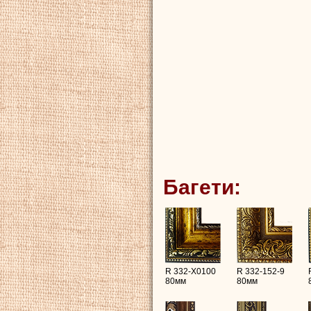
Багети:
R 332-X0100
R 332-152-9
80мм
80мм