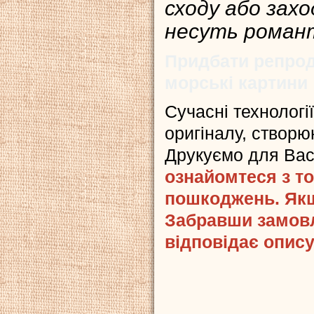
сходу або зах
несуть романт
Придбати репрод
морські картини
Сучасні технологі
оригіналу, створюю
Друкуємо для Ва
ознайомтеся з то
пошкоджень. Якщ
Забравши замовл
відповідає опису