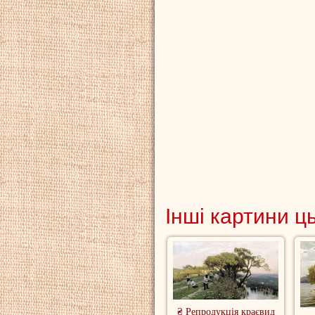
Інші картини ц
₴ Репродукція краєвид