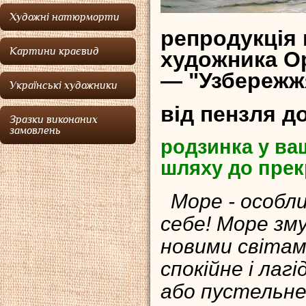
Художні натюрморти
репродукція
Картини краєвид
художника О
— "Узбережжя
Українські художники
від пензля д
Зразки виконаних
замовлень
родзинка у ваш
шляху до прек
Море - особли
себе! Море зму
новими світам
спокійне і лагі
або пустельне