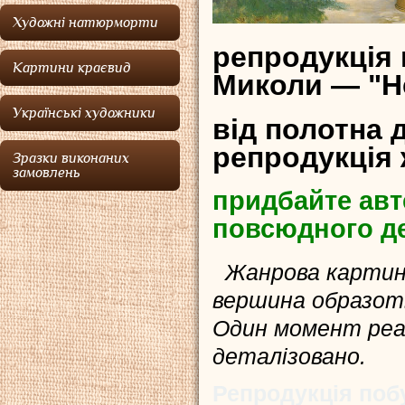
Художні натюрморти
репродукція
Картини краєвид
Миколи — "Н
Українські художники
від полотна 
репродукція
Зразки виконаних
замовлень
придбайте авт
повсюдного д
Жанрова картина
вершина образот
Один момент реал
деталізовано.
Репродукція поб