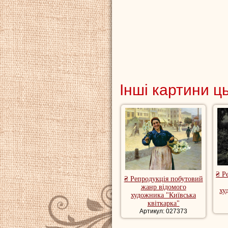
Інші картини ц
₴ Р
₴ Репродукція побутовий
жанр відомого
ху
художника "Київська
квіткарка"
Артикул: 027373