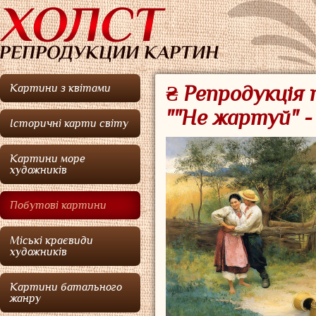
Картини з квітами
₴ Репродукція
""Не жартуй" 
Історичні карти світу
Картини море
художників
Побутові картини
Міські краєвиди
художників
Картини батального
жанру