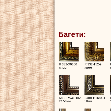
Багети:
R 332-X0100
R 332-152-9
80мм
80мм
Багет 5031-152-
Багет R16х811
24 50мм
50мм