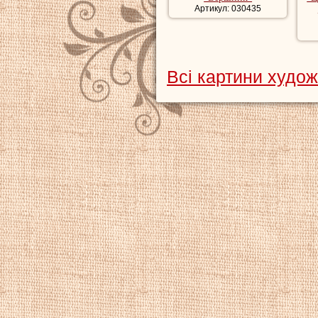
Артикул: 030435
Всі картини худож