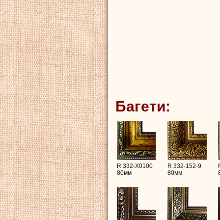
Багети:
R 332-X0100
R 332-152-9
80мм
80мм