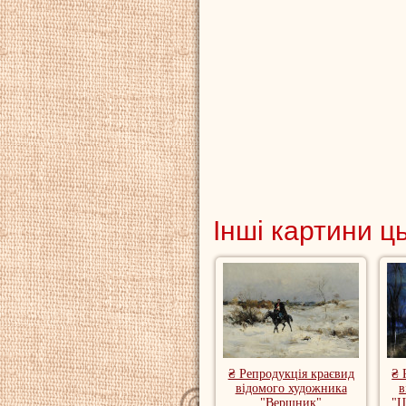
Інші картини ц
₴ Репродукція краєвид
₴ 
відомого художника
в
"Вершник"
"Ц