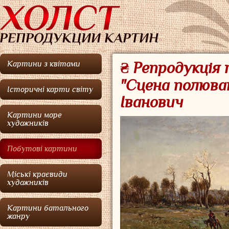
Картини з квітами
₴ Репродукція
"Сцена полюван
Історичні карти світу
Іванович
Картини море
художників
Побутові картини
Міські краєвиди
художників
Картини батального
жанру