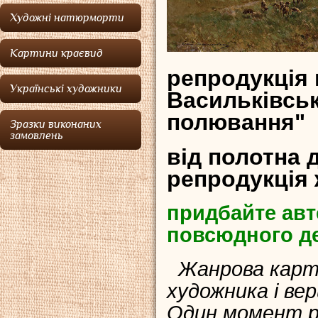
Художні натюрморти
Картини краєвид
репродукція 
Українські художники
Васильківськ
полювання"
Зразки виконаних
замовлень
від полотна 
репродукція
придбайте авт
повсюдного д
Жанрова карти
художника і в
Один момент ре