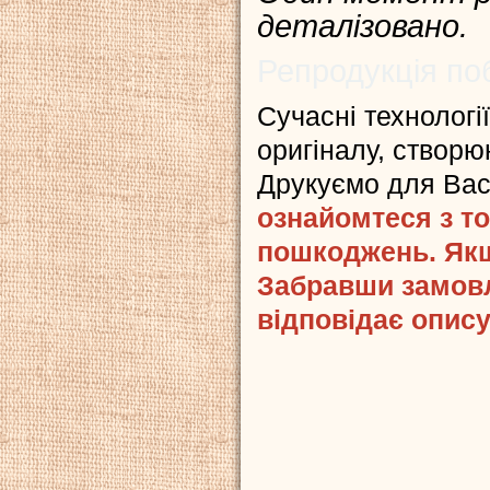
деталізовано.
Репродукція по
Сучасні технологі
оригіналу, створюю
Друкуємо для Ва
ознайомтеся з то
пошкоджень. Якщ
Забравши замовл
відповідає опису