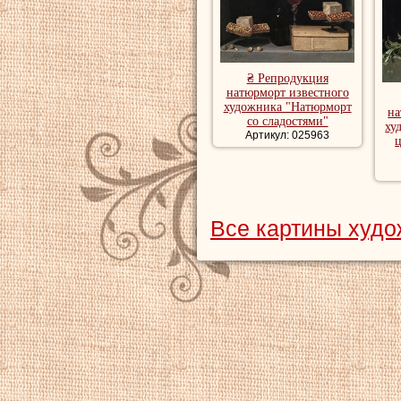
₴ Репродукция
натюрморт известного
художника "Натюрморт
на
со сладостями"
ху
Артикул: 025963
ц
Все картины худо