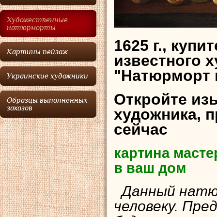
Художественные
натюрморты
1625 г., куп
Картины пейзаж
известного 
"Натюрморт 
Украинские художники
Откройте из
Образцы выполненных
заказов
художника, 
сейчас
картина масте
в ваш дом
Данный натюр
человеку. Пре