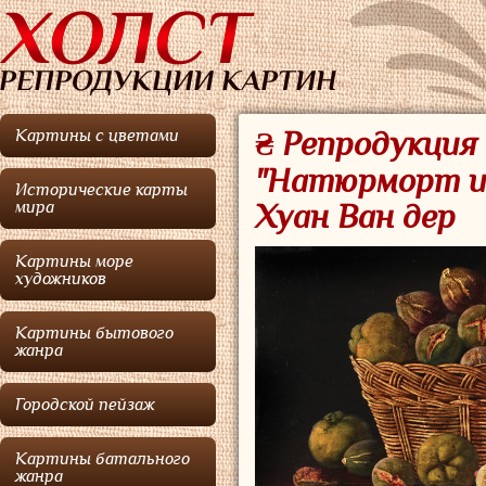
Картины с цветами
₴ Репродукция
"Натюрморт из
Исторические карты
мира
Хуан Ван дер
Картины море
художников
Картины бытового
жанра
Городской пейзаж
Картины батального
жанра