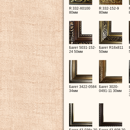
R 332-X0100
R 332-152-9
80мм
80мм
Багет 5031-152-
Багет R16х811
24 50мм
50мм
Багет 3422-0584
Багет 3020-
34мм
0491-11 30мм
Багет 43-036s 20
Багет 43-608 20