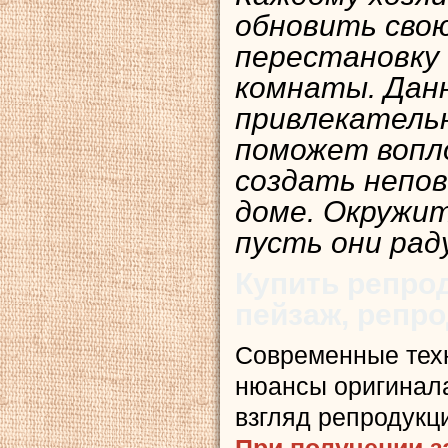
обновить свою
перестановку
комнаты. Дан
привлекатель
поможет вопл
создать непо
доме. Окружи
пусть они рад
Купить репро
пейзаж, репр
Современные тех
нюансы оригинала
взгляд репродукц
При получении з