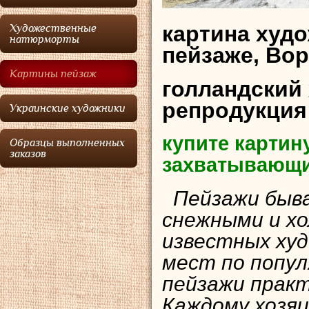
картина худ
Художественные
натюрморты
пейзаже, Вор
Картины пейзаж
голландский
репродукция
Украинские художники
купите картин
Образцы выполненных
заказов
захватывающи
Пейзажи быва
снежными и х
известных худ
мест по попул
пейзажи практ
Каждому хозяи