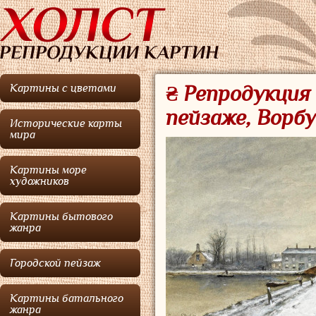
Картины с цветами
₴ Репродукция 
пейзаже, Ворбу
Исторические карты
мира
Картины море
художников
Картины бытового
жанра
Городской пейзаж
Картины батального
жанра