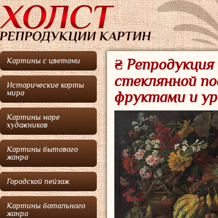
Картины с цветами
₴ Репродукци
стеклянной по
Исторические карты
мира
фруктами и ур
Картины море
художников
Картины бытового
жанра
Городской пейзаж
Картины батального
жанра