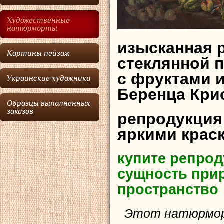
Художественные
натюрморты
изысканная 
Картины пейзаж
стеклянной 
с фруктами и
Украинские художники
Беренца Кри
Образцы выполненных
заказов
репродукция
яркими крас
купите репрод
сущность прир
пространство
Этот натюрморт