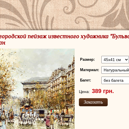
городской пейзаж известного художника "Бульв
ан
Размер:
Материал:
Багет:
Цена: