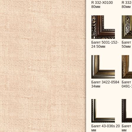
R 332-X0100
R 332
80мм
80мм
Багет 5031-152-
Багет
24 50мм
50мм
Багет 3422-0584
Багет
34мм
0491-
Багет 43-036s 20
Багет
мм
мм