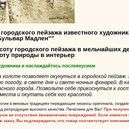
 городского пейзажа известного художни
Бульвар Мадлен""
соту городского пейзажа в мельчайших де
соту природы в интерьер
художника и наслаждайтесь послевкусием
 холсте позволяет окунуться в городской пейзаж.
ую погоду, в свете дня и свете ночных фонарей. В 
асного города. Позвольте себе прикоснуться к го
места и окутать себя его красотой.
огии в вековых традициях передающие нюансы оригинала, создаю
д репродукции высокого качества. Печатаем для Вас!
При получен
аром на отсутствие механических повреждений. Если имеются
ав заказ, Вы подтверждаете, что товар соответствует описан