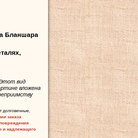
ка Бланшара
талях,
 Этот вид
картине вложена
степриимству
т долговечные,
ии заказа
 повреждения
ию и надлежащего