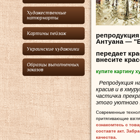
Художественные
натюрморты
Картины пейзаж
репродукция
Антуана — "
Украинские художники
передает кра
внесите кра
Образцы выполненных
заказов
купите картину 
Репродукция на
красив и в хмур
частичка прекр
этого уютного 
Современные технол
притягивающие взгля
ознакомтесь с тов
составте акт. Забр
качества.