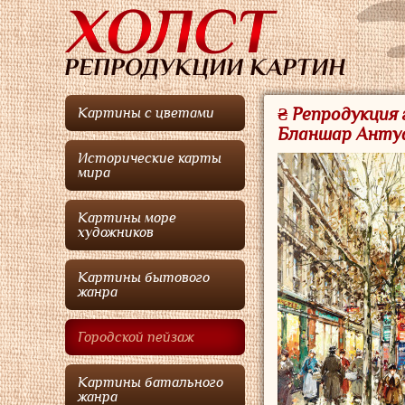
₴ Репродукция 
Картины с цветами
Бланшар Анту
Исторические карты
мира
Картины море
художников
Картины бытового
жанра
Городской пейзаж
Картины батального
жанра