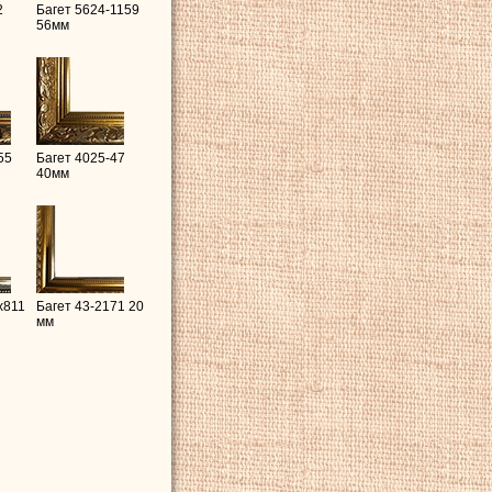
2
Багет 5624-1159
56мм
55
Багет 4025-47
40мм
x811
Багет 43-2171 20
мм