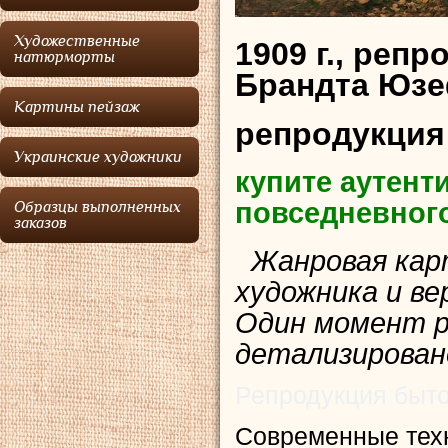
Художественные
1909 г., реп
натюрморты
Брандта Юзе
Картины пейзаж
репродукция
Украинские художники
купите аутент
повседневног
Образцы выполненных
заказов
Жанровая карт
художника и ве
Один момент р
детализирован
Репродукция быто
Современные тех