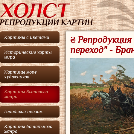
Картины с цветами
₴ Репродукция
переход" - Бр
Исторические карты
мира
Картины море
художников
Картины бытового
жанра
Городской пейзаж
Картины батального
жанра