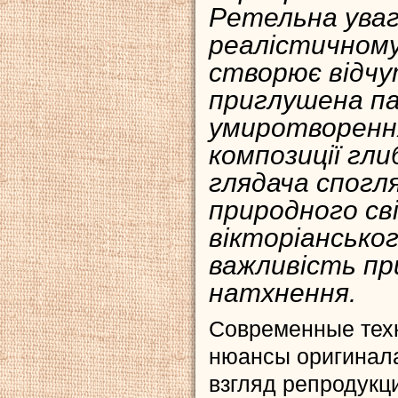
Ретельна уваг
реалістичному
створює відчу
приглушена па
умиротворення,
композиції гл
глядача спогл
природного св
вікторіансько
важливість пр
натхнення.
Современные тех
нюансы оригинала
взгляд репродукц