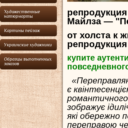
репродукция
Художественные
натюрморты
Майлза — "Пе
Картины пейзаж
от холста к 
репродукция
Украинские художники
купите аутент
Образцы выполненных
заказов
повседневног
«Переправляю
є квінтесенціє
романтичного 
зображує ідилі
які обережно 
переправою чер