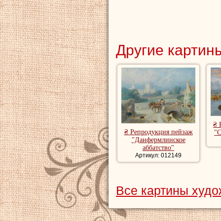
Другие картины
₴ 
₴ Репродукция пейзаж
"
"Данфермлинское
аббатство"
Артикул: 012149
Все картины худо