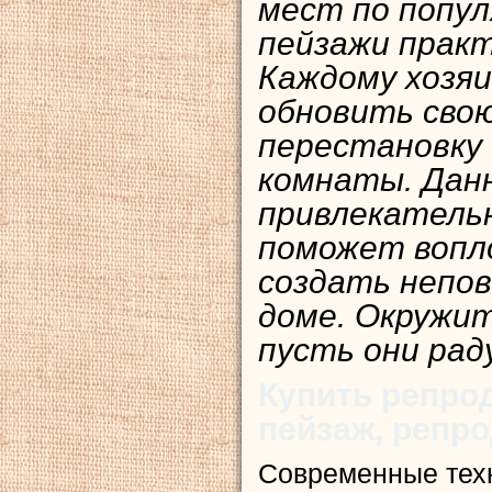
мест по попул
пейзажи практ
Каждому хозяи
обновить свою
перестановку
комнаты. Дан
привлекатель
поможет вопл
создать непо
доме. Окружи
пусть они рад
Купить репро
пейзаж, репр
Современные тех