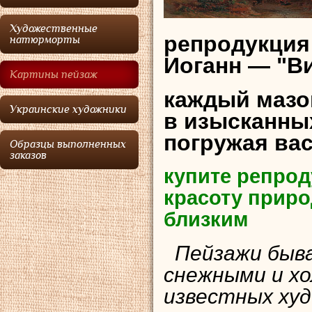
Художественные
репродукция
натюрморты
Иоганн — "В
Картины пейзаж
каждый мазо
Украинские художники
в изысканных
погружая ва
Образцы выполненных
заказов
купите репрод
красоту приро
близким
Пейзажи быва
снежными и х
известных худ