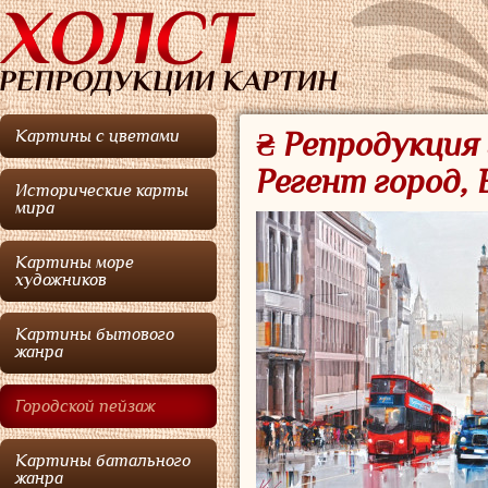
Картины с цветами
₴ Репродукция 
Регент город,
Исторические карты
мира
Картины море
художников
Картины бытового
жанра
Городской пейзаж
Картины батального
жанра