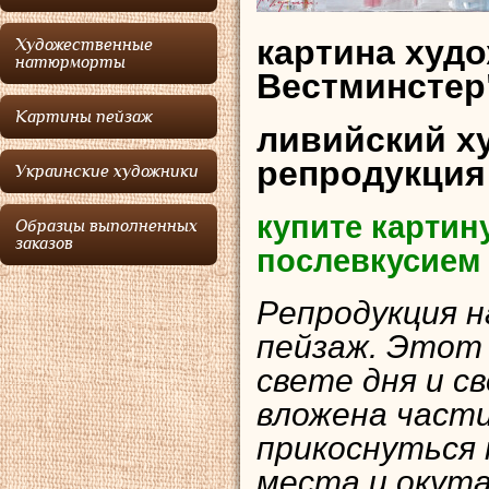
картина худо
Художественные
натюрморты
Вестминстер
Картины пейзаж
ливийский х
репродукция
Украинские художники
купите картин
Образцы выполненных
заказов
послевкусием
Репродукция н
пейзаж. Этот в
свете дня и с
вложена части
прикоснуться
места и окута