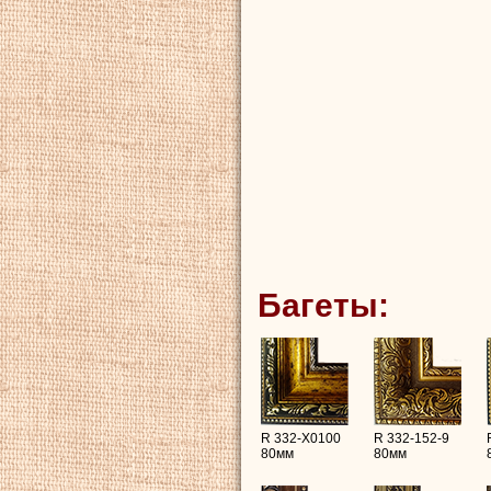
Багеты:
R 332-X0100
R 332-152-9
80мм
80мм