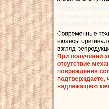
Городские пейза
пейзаж, купить 
городской пейза
Современные тех
нюансы оригинала
взгляд репродукц
При получении з
отсутствие меха
повреждения сост
подтверждаете, 
надлежащего кач