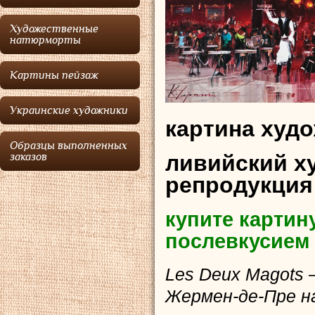
Художественные
натюрморты
Картины пейзаж
Украинские художники
картина худо
Образцы выполненных
ливийский х
заказов
репродукция
купите картин
послевкусием
Les Deux Magots
Жермен-де-Пре н