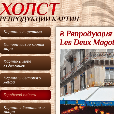
Картины с цветами
₴ Репродукция 
Les Deux Magot
Исторические карты
мира
Картины море
художников
Картины бытового
жанра
Городской пейзаж
Картины батального
жанра