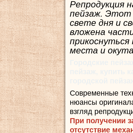
Репродукция н
пейзаж. Этот в
свете дня и с
вложена части
прикоснуться
места и окута
Городские пейза
пейзаж, купить 
городской пейза
Современные тех
нюансы оригинала
взгляд репродукц
При получении з
отсутствие меха