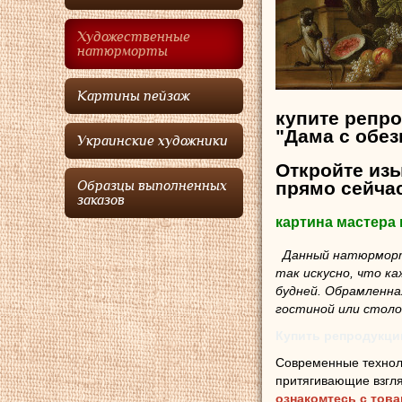
Художественные
натюрморты
Картины пейзаж
купите репр
"Дама с обез
Украинские художники
Откройте из
прямо сейча
Образцы выполненных
заказов
картина мастера
Данный натюрморт 
так искусно, что к
будней. Обрамленн
гостиной или столо
Купить репродукци
Современные технол
притягивающие взгля
ознакомтесь с тов