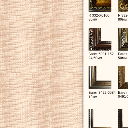
R 332-X0100
R 332
80мм
80мм
Багет 5031-152-
Багет
24 50мм
50мм
Багет 3422-0584
Багет
34мм
0491-