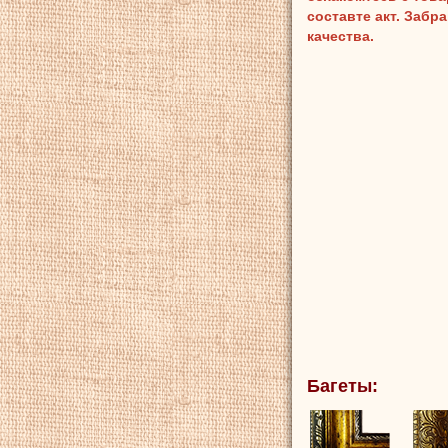
составте акт. Забр
качества.
Багеты: