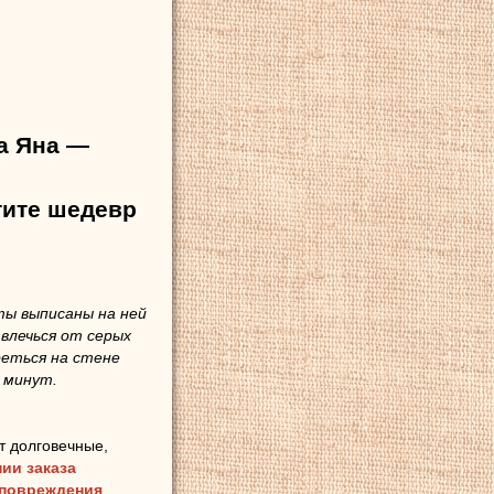
а Яна —
тите шедевр
ы выписаны на ней
влечься от серых
еться на стене
 минут.
т долговечные,
ии заказа
 повреждения