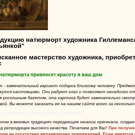
одукцию натюрморт художника Гиллеманс
ьянкой"
ысканное мастерство художника, приобре
с
 натюрморта привнесет красоту в ваш дом
- замечательный вариант подарка близкому человеку. Предмет
ажутся настоящими. Они радуют глаз и позволяют ненадолго от
ая роскошным багетом, эта картина будет замечательно смотр
вой. Вы можете заказать ее на нашем сайте всего за несколько
ю натюрморт, репродукция натюрморт
огии в вековых традициях передающие нюансы оригинала, создаю
д репродукции высокого качества. Печатаем для Вас!
При получен
аром на отсутствие механических повреждений. Если имеются