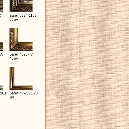
2
Багет 5624-1159
56мм
55
Багет 4025-47
40мм
x811
Багет 43-2171 20
мм