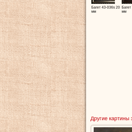
Багет 43-036s 20
Багет
мм
мм
Другие картины 