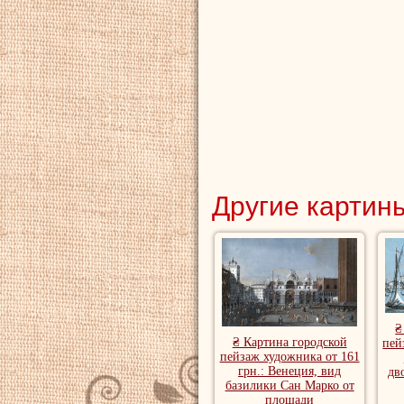
Другие картины
₴
₴ Картина городской
пей
пейзаж художника от 161
грн.: Венеция, вид
дв
базилики Сан Марко от
площади