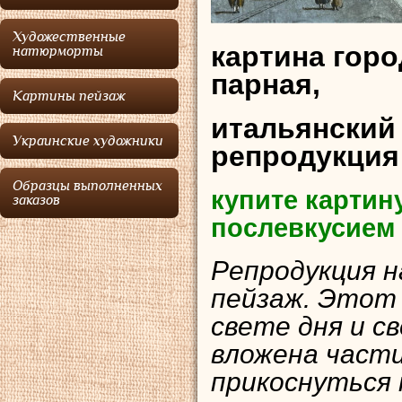
Художественные
картина горо
натюрморты
парная,
Картины пейзаж
итальянский
Украинские художники
репродукция
Образцы выполненных
купите картин
заказов
послевкусием
Репродукция н
пейзаж. Этот в
свете дня и с
вложена части
прикоснуться