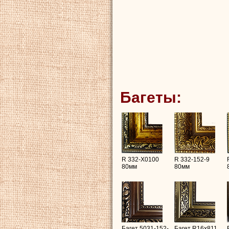
Багеты:
R 332-X0100
R 332-152-9
80мм
80мм
Багет 5031-152-
Багет R16х811