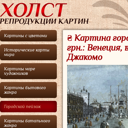
Картины с цветами
₴ Картина гор
грн.: Венеция,
Исторические карты
мира
Джакомо
Картины море
художников
Картины бытового
жанра
Городской пейзаж
Картины батального
жанра