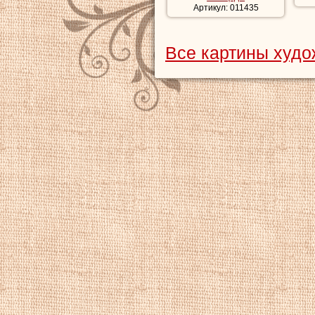
Артикул: 011435
Все картины худо