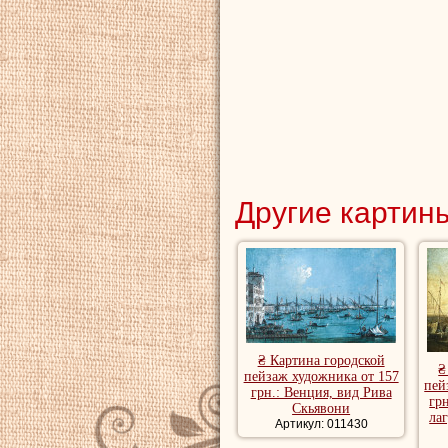
Другие картины
₴ Картина городской
₴
пейзаж художника от 157
пей
грн.: Венция, вид Рива
гр
Скьявони
ла
Артикул: 011430