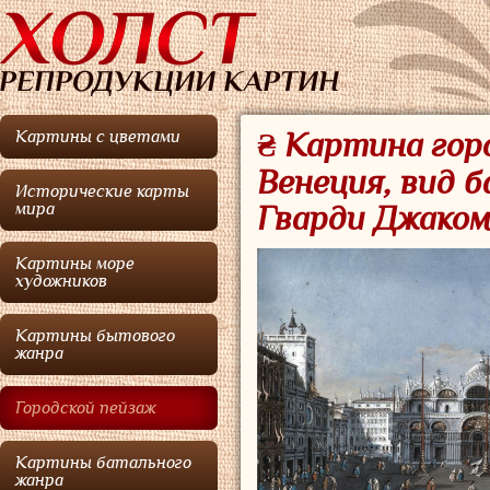
Картины с цветами
₴ Картина горо
Венеция, вид 
Исторические карты
мира
Гварди Джако
Картины море
художников
Картины бытового
жанра
Городской пейзаж
Картины батального
жанра