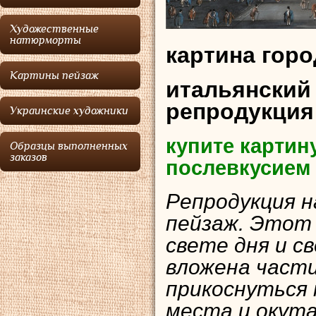
Художественные
натюрморты
картина гор
Картины пейзаж
итальянский
репродукция
Украинские художники
купите картин
Образцы выполненных
заказов
послевкусием
Репродукция н
пейзаж. Этот в
свете дня и с
вложена части
прикоснуться
места и окута