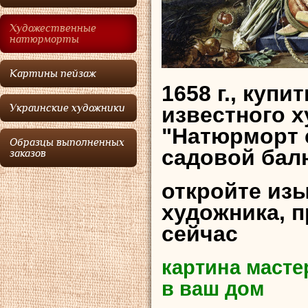
Художественные
натюрморты
Картины пейзаж
1658 г., куп
Украинские художники
известного 
"Натюрморт 
Образцы выполненных
садовой бал
заказов
откройте из
художника, 
сейчас
картина масте
в ваш дом