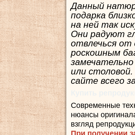
Данный натюр
подарка близк
на ней так ис
Они радуют гл
отвлечься от 
роскошным ба
замечательно
или столовой.
сайте всего з
Купить репроду
Современные тех
нюансы оригинала
взгляд репродукц
При получении з