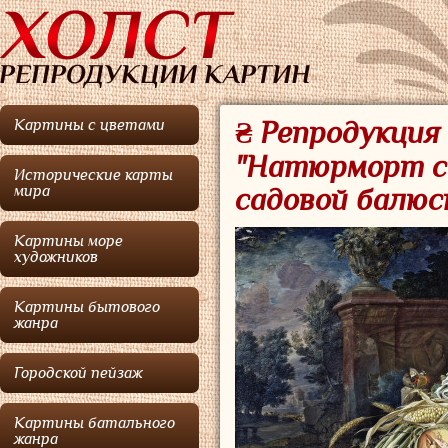
Картины с цветами
₴ Репродукция
"Натюрморт с
Исторические карты
мира
садовой балюс
Картины море
художников
Картины бытового
жанра
Городской пейзаж
Картины батального
жанра