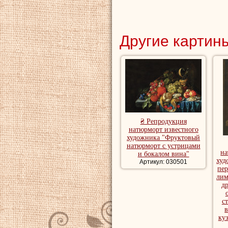
Другие картины
₴ Репродукция
натюрморт известного
художника "Фруктовый
натюрморт с устрицами
на
и бокалом вина"
худ
Артикул: 030501
пер
лим
д
с
в
ку