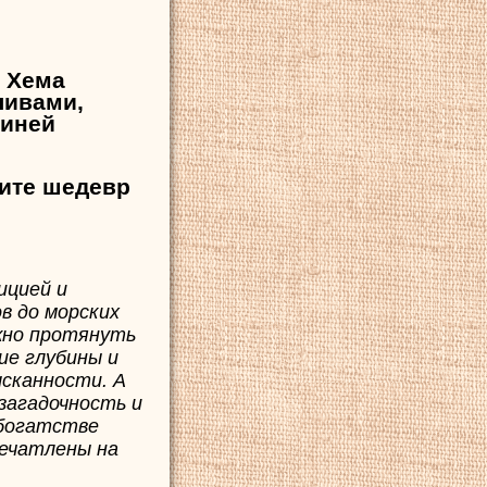
 Хема
ливами,
синей
тите шедевр
ицией и
в до морских
жно протянуть
ие глубины и
ысканности. А
загадочность и
 богатстве
печатлены на