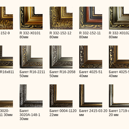
-152-9
R 332-X0101
R 332-152-12
R 332-152-11
R 332-X010
80мм
80мм
80мм
80мм
 R16х811
Багет R16-2211
Багет R16-2058
Багет 4025-51
Багет 4025-
50мм
50мм
40мм
40мм
 3020-
Багет
Багет 0004-1120
Багет 2415-03 20
Багет 1719-
11 30мм
3020А-148-1
22мм
мм
20 мм
30мм