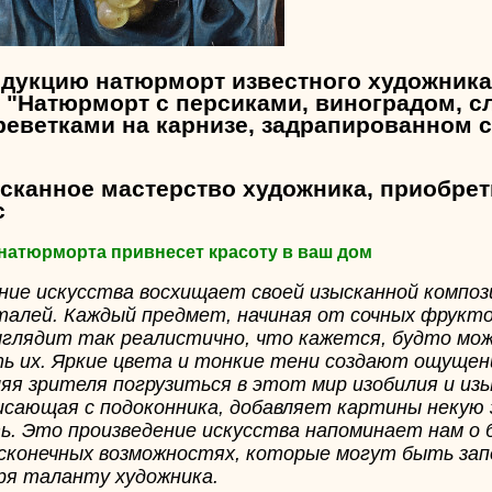
одукцию натюрморт известного художника
 "Натюрморт с персиками, виноградом, с
реветками на карнизе, задрапированном 
ысканное мастерство художника, приобре
с
 натюрморта привнесет красоту в ваш дом
ие искусства восхищает своей изысканной композ
алей. Каждый предмет, начиная от сочных фрукто
ыглядит так реалистично, что кажется, будто мо
ть их. Яркие цвета и тонкие тени создают ощущен
яя зрителя погрузиться в этот мир изобилия и из
висающая с подоконника, добавляет картины некую 
. Это произведение искусства напоминает нам о
есконечных возможностях, которые могут быть за
ря таланту художника.