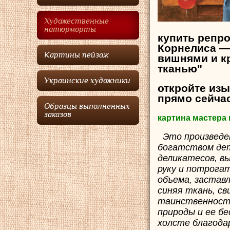
Художественные
натюрморты
купить репр
Корнелиса —
Картины пейзаж
вишнями и к
тканью"
Украинские художники
откройте из
прямо сейча
Образцы выполненных
заказов
картина мастера
Это произведен
богатством дет
деликатесов, в
руку и потрога
объема, заставл
синяя ткань, с
таинственность
природы и ее б
холсте благода