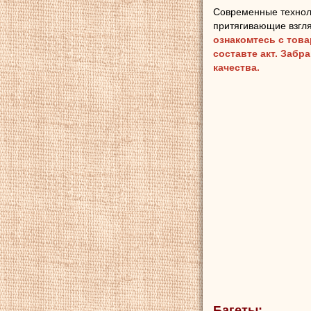
Современные технол
притягивающие взгля
ознакомтесь с тов
составте акт. Забр
качества.
Багеты: