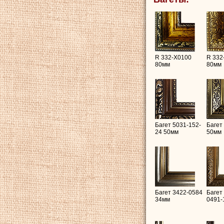
R 332-X0100
R 332
80мм
80мм
Багет 5031-152-
Багет
24 50мм
50мм
Багет 3422-0584
Багет
34мм
0491-