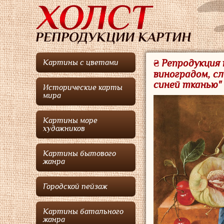
₴ Репродукция
Картины с цветами
виноградом, с
синей тканью" 
Исторические карты
мира
Картины море
художников
Картины бытового
жанра
Городской пейзаж
Картины батального
жанра