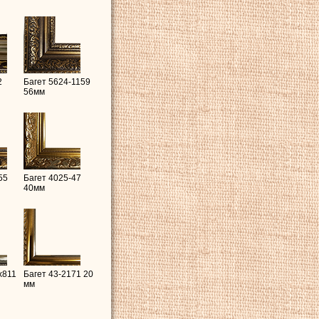
2
Багет 5624-1159
56мм
55
Багет 4025-47
40мм
x811
Багет 43-2171 20
мм