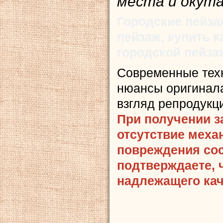
места и окута
Городские пейза
пейзаж, купить 
городской пейза
Современные тех
нюансы оригинала
взгляд репродукц
При получении з
отсутствие меха
повреждения сост
подтверждаете, 
надлежащего кач