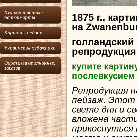
Художественные
1875 г., кар
натюрморты
на Zwanenbu
Картины пейзаж
голландский
Украинские художники
репродукция
Образцы выполненных
купите картин
заказов
послевкусием
Репродукция н
пейзаж. Этот в
свете дня и с
вложена части
прикоснуться