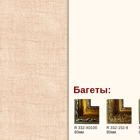
Багеты:
R 332-X0100
R 332-152-9
80мм
80мм