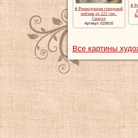
₴ Р
₴ Репродукция городской
пейзаж от 222 грн.:
К
Сингел
Артикул: 020620
Все картины худ