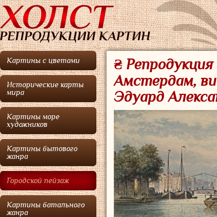
Картины с цветами
₴ Репродукция 
Амстердам, ви
Исторические карты
мира
Эдуард Алекса
Картины море
художников
Картины бытового
жанра
Городской пейзаж
Картины батального
жанра