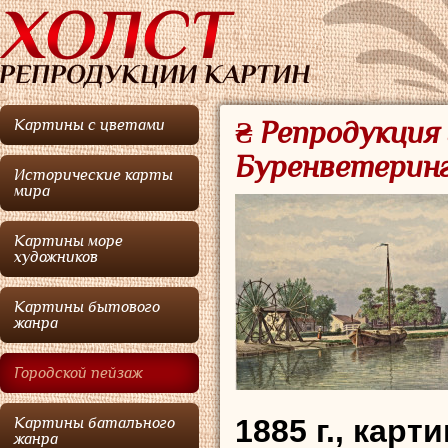
Картины с цветами
₴ Репродукция 
Буренветеринг
Исторические карты
мира
Картины море
художников
Картины бытового
жанра
Городской пейзаж
1885 г., кар
Картины батального
жанра