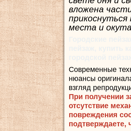
свете дня и с
вложена части
прикоснуться
места и окута
Городские пейза
пейзаж, купить 
городской пейза
Современные тех
нюансы оригинала
взгляд репродукц
При получении з
отсутствие меха
повреждения сост
подтверждаете, 