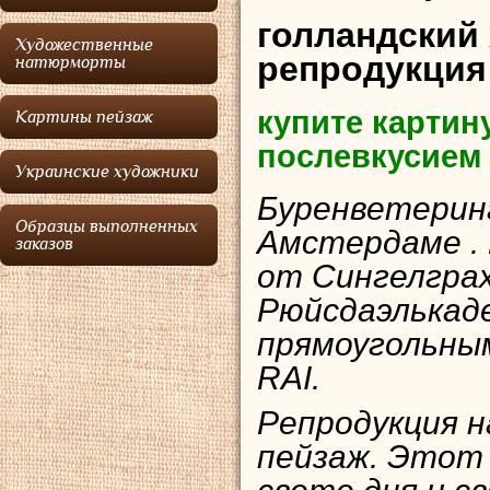
голландский
Художественные
репродукция
натюрморты
купите картин
Картины пейзаж
послевкусием
Украинские художники
Буренветеринг
Образцы выполненных
Амстердаме .
заказов
от Сингелграх
Рюйсдаэлькаде
прямоугольны
RAI.
Репродукция н
пейзаж. Этот в