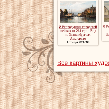
₴ Р
₴ Репродукция городской
пейзаж от 261 грн.: Вид
К
на Званенбургвал,
Амстердам
Артикул: 021604
Все картины худ