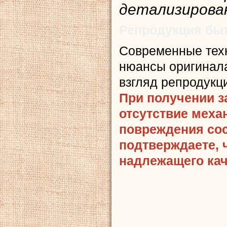
детализирова
Репродукция быт
Современные тех
нюансы оригинала
взгляд репродукц
При получении з
отсутствие меха
повреждения сост
подтверждаете, 
надлежащего кач