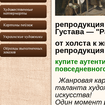
Художественные
натюрморты
репродукция
Картины пейзаж
Густава — "
Украинские художники
от холста к 
репродукция
Образцы выполненных
заказов
купите аутент
повседневног
Жанровая кар
таланта худо
искусства!
Один момент р