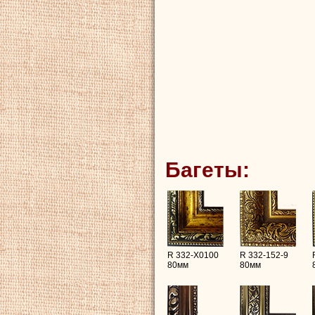
Багеты:
R 332-X0100
R 332-152-9
80мм
80мм