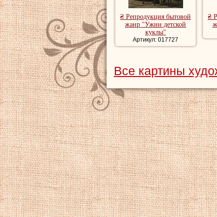
₴ Репродукция бытовой
₴ 
жанр "Ужин детской
ж
куклы"
Артикул: 017727
Все картины худо