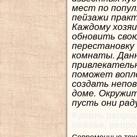
мест по попул
пейзажи практ
Каждому хозяи
обновить свою
перестановку
комнаты. Дан
привлекатель
поможет вопл
создать непо
доме. Окружи
пусть они рад
Купить репро
пейзаж, репр
Современные тех