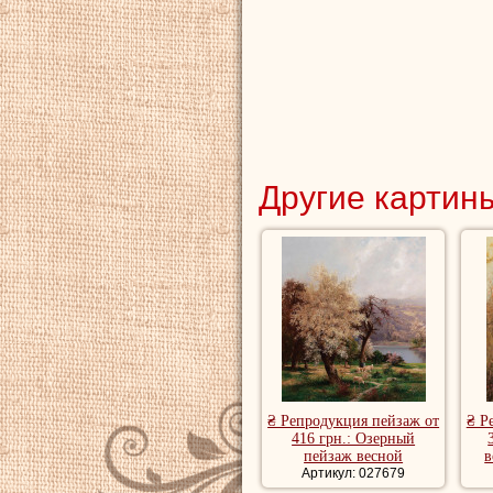
Другие картины
₴ Репродукция пейзаж от
₴ Р
416 грн.: Озерный
пейзаж весной
в
Артикул: 027679