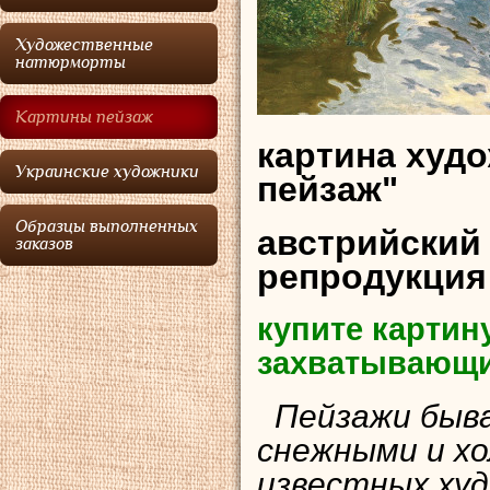
Художественные
натюрморты
Картины пейзаж
картина худ
Украинские художники
пейзаж"
Образцы выполненных
австрийский
заказов
репродукция
купите картин
захватывающи
Пейзажи быва
снежными и х
известных худ