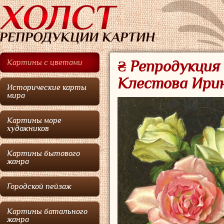
Картины с цветами
₴ Репродукция 
Клестова Ири
Исторические карты
мира
Картины море
художников
Картины бытового
жанра
Городской пейзаж
Картины батального
жанра