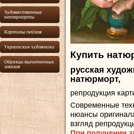
Художественные
натюрморты
Картины пейзаж
Украинские художники
Купить натюр
Образцы выполненных
заказов
русская худож
натюрморт,
репродукция карт
Современные тех
нюансы оригинала
взгляд репродукц
При получении з