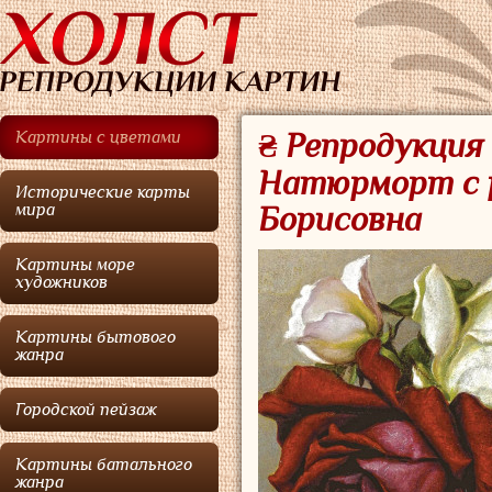
Картины с цветами
₴ Репродукция
Натюрморт с 
Исторические карты
мира
Борисовна
Картины море
художников
Картины бытового
жанра
Городской пейзаж
Картины батального
жанра