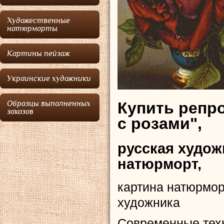
Художественные
натюрморты
Картины пейзаж
Украинские художники
Купить репр
Образцы выполненных
заказов
с розами",
русская худож
натюрморт,
картина натюрмор
художника
Современные тех