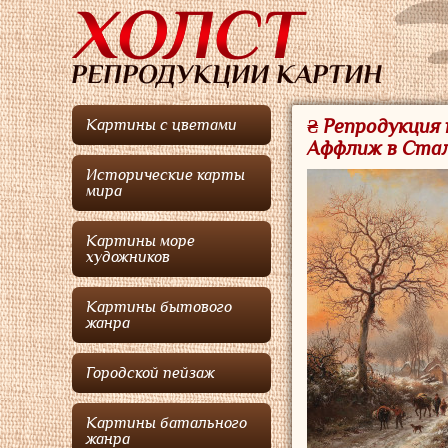
₴ Репродукция
Картины с цветами
Аффлиж в Стал
Исторические карты
мира
Картины море
художников
Картины бытового
жанра
Городской пейзаж
Картины батального
жанра