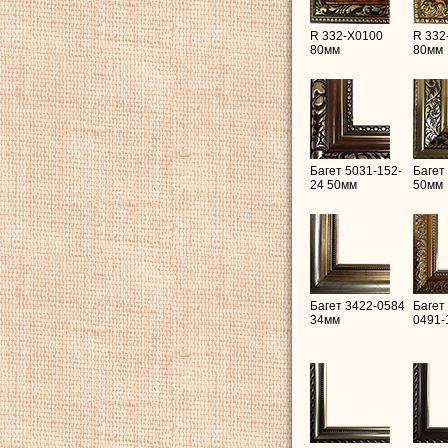
R 332-X0100
R 332
80мм
80мм
Багет 5031-152-
Багет
24 50мм
50мм
Багет 3422-0584
Багет
34мм
0491-