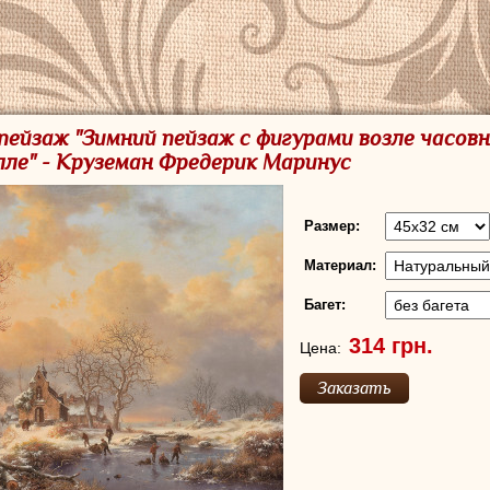
 пейзаж "Зимний пейзаж с фигурами возле часов
ле" - Круземан Фредерик Маринус
Размер:
Материал:
Багет:
Цена: