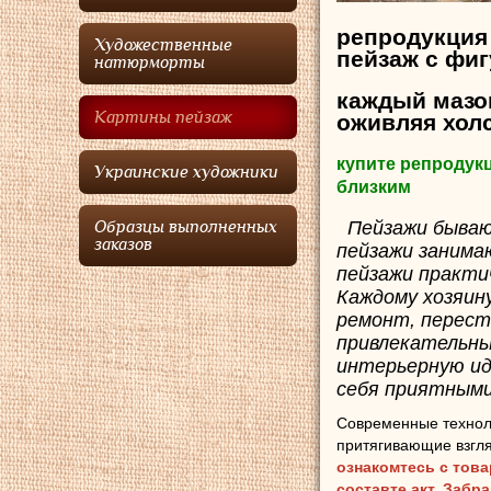
репродукция
Художественные
пейзаж с фи
натюрморты
каждый мазок
Картины пейзаж
оживляя холс
купите репродук
Украинские художники
близким
Пейзажи бываю
Образцы выполненных
заказов
пейзажи занима
пейзажи практи
Каждому хозяин
ремонт, перест
привлекательны
интерьерную ид
себя приятными
Современные технол
притягивающие взгля
ознакомтесь с тов
составте акт. Забр