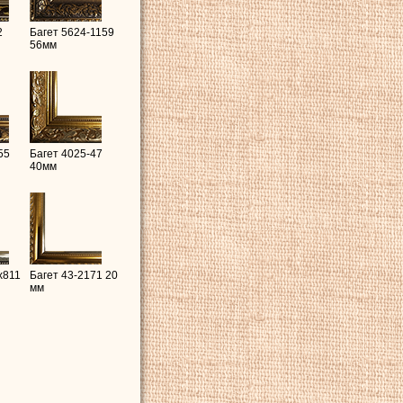
2
Багет 5624-1159
56мм
55
Багет 4025-47
40мм
x811
Багет 43-2171 20
мм