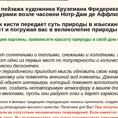
 пейзажа художника Круземана Фредерик
гурами возле часовни Нотр-Дам де Аффли
 кисти передает суть природы в изыскан
т и погружая вас в великолепие природы
цию картины, привнесите красоту природы в свой дом 
т солнечными и теплыми, снежными и холодными.
ют одно из первых мест по популярности и количе
чески бесконечен.
у периодически приходит мысль обновить свою ква
ановку или поменять внешний вид комнаты. Данна
й объект интерьера, который поможет воплотит
ею, создать неповторимую атмосферу в вашем до
 мелочами, пусть они радуют глаз и дарят гармон
огии в вековых традициях передающие нюансы оригинала, создаю
д репродукции высокого качества. Печатаем для Вас!
При получен
аром на отсутствие механических повреждений. Если имеются
ав заказ, Вы подтверждаете, что товар соответствует описан