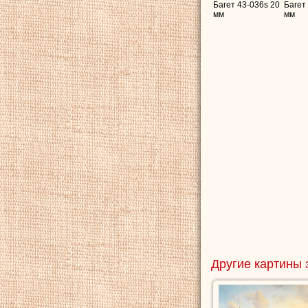
Багет 43-036s 20
Багет
мм
мм
Другие картины 