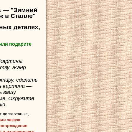
а — "Зимний
ж в Сталле"
ных деталях,
или подарите
 Картины
ству. Жанр
ртиру, сделать
я картина —
ь вашу
ме. Окружите
ию.
т долговечные,
ии заказа
 повреждения
ию и надлежащего