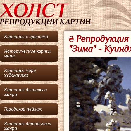
Картины с цветами
₴ Репродукция
"Зима" - Куин
Исторические карты
мира
Картины море
художников
Картины бытового
жанра
Городской пейзаж
Картины батального
жанра