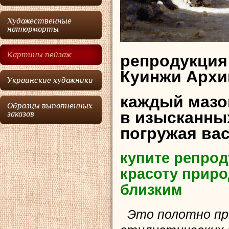
Художественные
натюрморты
Картины пейзаж
репродукция
Куинжи Архи
Украинские художники
каждый мазо
Образцы выполненных
в изысканных
заказов
погружая ва
купите репрод
красоту приро
близким
Это полотно пре