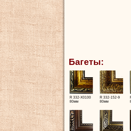
Багеты:
R 332-X0100
R 332-152-9
80мм
80мм