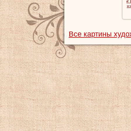
₴ 
из
Все картины худ