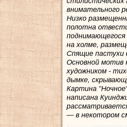
стилистических 
внимательного р
Низко размещенн
полотна отвести
поднимающегося 
на холме, размещ
Спящие пастухи 
Основной мотив
художником - тих
дымке, скрывающ
Картина "Ночное
написана Куинджи
рассматривается
— в некотором с
Купить репродукц