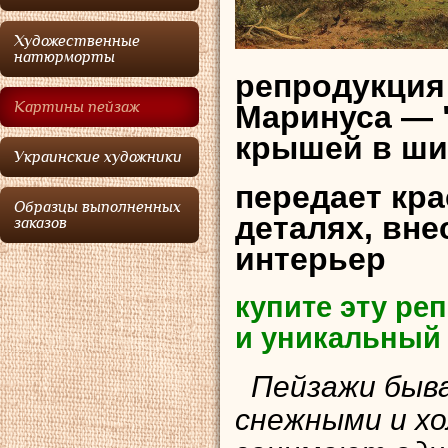
Художественные
натюрморты
репродукция
Картины пейзаж
Маринуса — 
крышей в ши
Украинские художники
передает кр
Образцы выполненных
деталях, вне
заказов
интерьер
купите эту р
и уникальный
Пейзажи быва
снежными и х