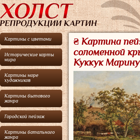
Картины с цветами
₴ Картина пей
соломенной кр
Исторические карты
мира
Куккук Марину
Картины море
художников
Картины бытового
жанра
Городской пейзаж
Картины батального
жанра