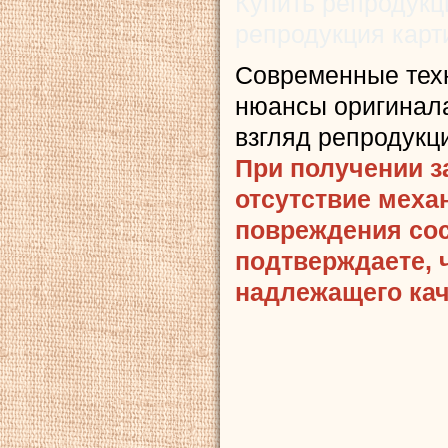
Купить репродукц
репродукция карт
Современные тех
нюансы оригинала
взгляд репродукц
При получении з
отсутствие меха
повреждения сост
подтверждаете, 
надлежащего кач