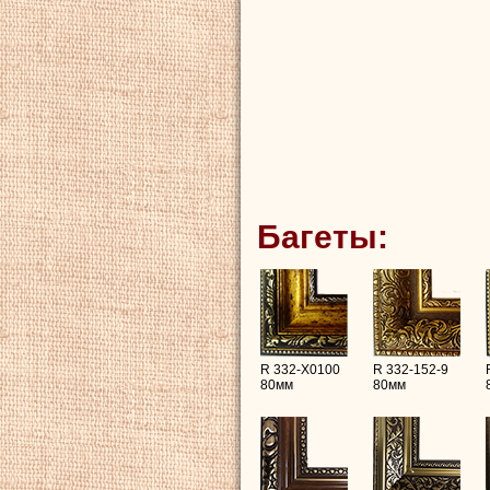
Багеты:
R 332-X0100
R 332-152-9
80мм
80мм