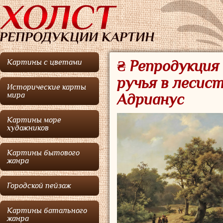
Картины с цветами
₴ Репродукция
ручья в лесис
Исторические карты
мира
Адрианус
Картины море
художников
Картины бытового
жанра
Городской пейзаж
Картины батального
жанра