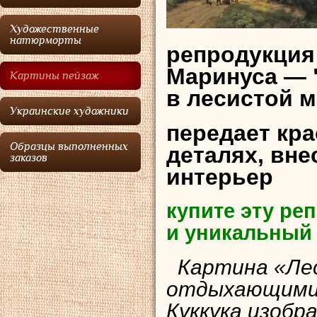
Художественные
натюрморты
репродукция
Маринуса — 
Картины пейзаж
в лесистой м
Украинские художники
передает кр
Образцы выполненных
деталях, вне
заказов
интерьер
купите эту р
и уникальный
Картина «Лес
отдыхающими 
Куккука изобр