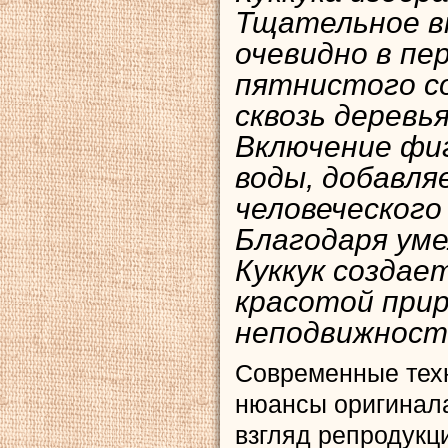
Тщательное в
очевидно в пе
пятнистого с
сквозь деревья
Включение фи
воды, добавл
человеческог
Благодаря уме
Куккук создае
красотой при
неподвижност
Современные тех
нюансы оригинала
взгляд репродукц