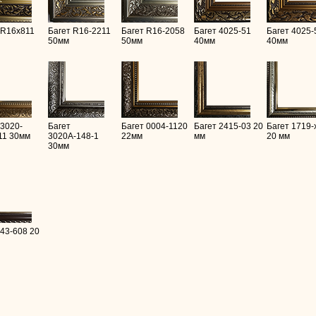
 R16х811
Багет R16-2211
Багет R16-2058
Багет 4025-51
Багет 4025-
50мм
50мм
40мм
40мм
 3020-
Багет
Багет 0004-1120
Багет 2415-03 20
Багет 1719-
11 30мм
3020А-148-1
22мм
мм
20 мм
30мм
 43-608 20