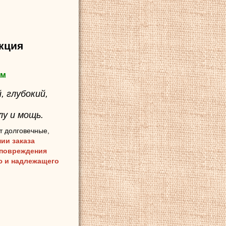
кция
ом
, глубокий,
у и мощь.
т долговечные,
ии заказа
 повреждения
ию и надлежащего