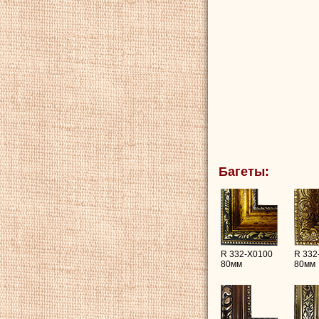
Багеты:
R 332-X0100
R 332
80мм
80мм