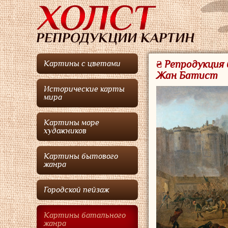
₴ Репродукция
Картины с цветами
Жан Батист
Исторические карты
мира
Картины море
художников
Картины бытового
жанра
Городской пейзаж
Картины батального
жанра