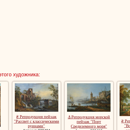
этого художника:
₴ Репродукция пейзаж
⚓Репродукция морской
₴ Ре
"Рассвет с классическими
пейзаж "Порт
"Во
руинами"
Средиземного моря"