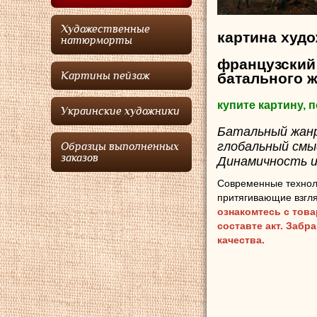
Художественные
картина худ
натюрморты
французский
батального 
Картины пейзаж
купите картину,
Украинские художники
Батальный жанр 
глобальный смы
Образцы выполненных
заказов
Динамичность и
Современные технол
притягивающие взгля
ознакомтесь с тов
составте акт. Забр
качества.