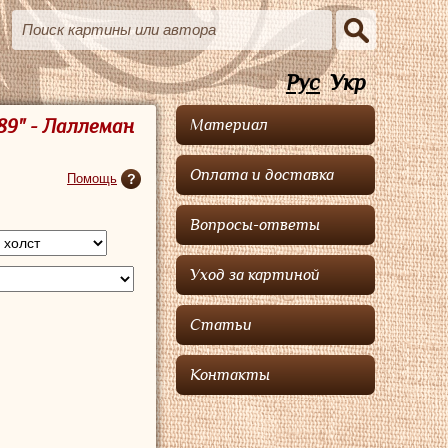
Рус
Укр
89" - Лаллеман
Материал
Оплата и доставка
Помощь
Вопросы-ответы
Уход за картиной
Статьи
Контакты