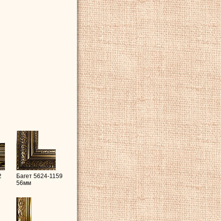
2
Багет 5624-1159
56мм