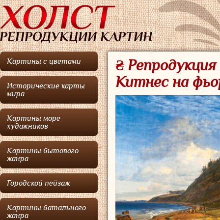
Картины с цветами
₴ Репродукция 
Китнес на фьо
Исторические карты
мира
Картины море
художников
Картины бытового
жанра
Городской пейзаж
Картины батального
жанра