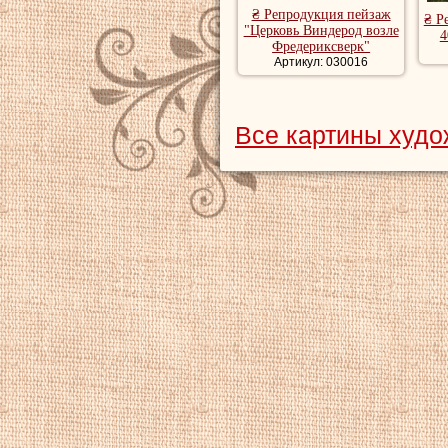
₴ Репродукция пейзаж
₴ Р
"Церковь Виндерод возле
4
Фредериксверк"
Артикул: 030016
Все картины худ