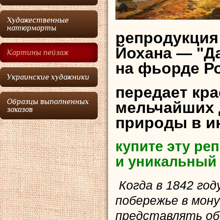
Художественные
натюрморты
репродукция
Йохана — "Да
Картины пейзаж
на фьорде Р
Украинские художники
передает кра
Образцы выполненных
мельчайших д
заказов
природы в и
купите эту р
и уникальный
Когда в 1842 го
побережье в мон
представлять об