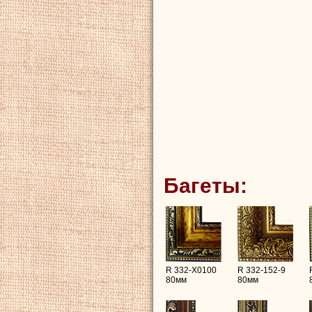
Багеты:
R 332-X0100
R 332-152-9
80мм
80мм