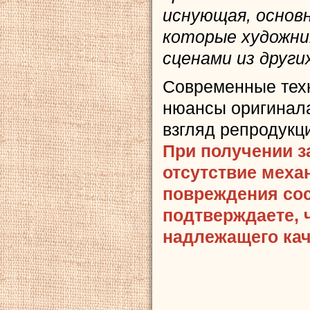
иснующая, основн
которые художник
сценами из други
Современные тех
нюансы оригинала
взгляд репродукц
При получении з
отсутствие меха
повреждения сост
подтверждаете, 
надлежащего кач