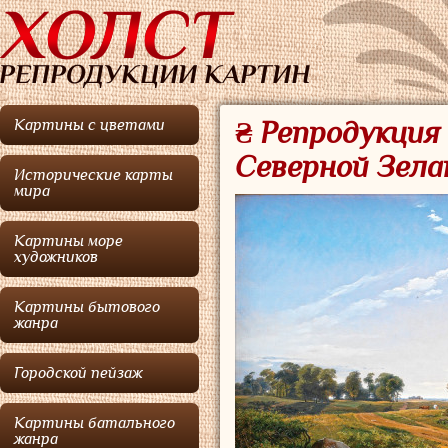
Картины с цветами
₴ Репродукция
Северной Зела
Исторические карты
мира
Картины море
художников
Картины бытового
жанра
Городской пейзаж
Картины батального
жанра