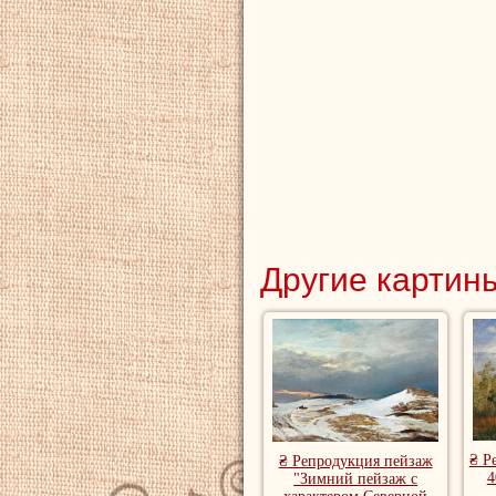
Другие картины
₴ Р
₴ Репродукция пейзаж
4
"Зимний пейзаж с