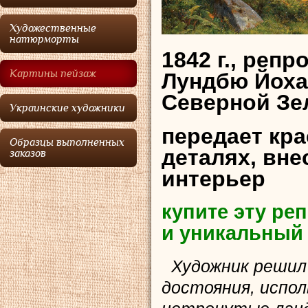
Художественные
натюрморты
1842 г., реп
Картины пейзаж
Лундбю Йоха
Северной Зе
Украинские художники
передает кр
Образцы выполненных
деталях, вне
заказов
интерьер
купите эту р
и уникальный
Художник решил 
достояния, испо