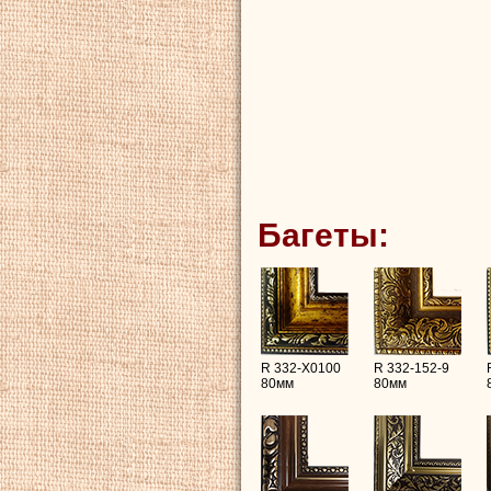
Багеты:
R 332-X0100
R 332-152-9
80мм
80мм