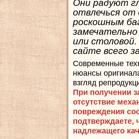
Они радуют гл
отвлечься от 
роскошным ба
замечательно
или столовой.
сайте всего з
Современные тех
нюансы оригинала
взгляд репродукц
При получении з
отсутствие меха
повреждения сост
подтверждаете, 
надлежащего кач