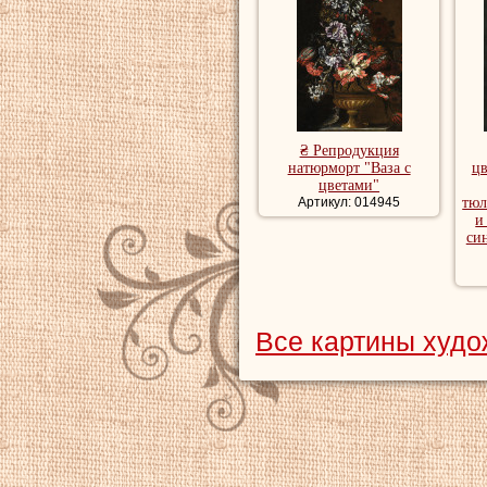
₴ Репродукция
натюрморт "Ваза с
ц
цветами"
Артикул: 014945
тюл
и
си
Все картины худ