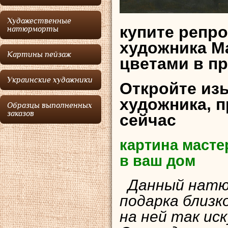
Художественные
купите репр
натюрморты
художника
М
Картины пейзаж
цветами в п
Украинские художники
Откройте из
художника, 
Образцы выполненных
заказов
сейчас
картина масте
в ваш дом
Данный натюр
подарка близк
на ней так ис